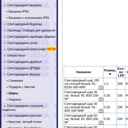
•
Светодиодная бахрома
•
Бахрома IP54
•
Бахрома с колпачками IP65
•
Светодиодный Водопад
•
Гирлянды Спайдер для деревьев
•
Светодиодные гирлянды Шарики
•
Светодиодные сетки
NEW!
•
Светодиодный Клипсолайт
•
Гибкий Неон
•
Светодиодные деревья
•
Светодиодные ДРЕДЫ
Кол-
Размер,
Название
во
м
•
Светодиодные Фигуры
LED
Светодиодный шар 100
•
Снежинки
см,теплый белый, RL-
1.0
300
•
Подарок с бантом
B100-300-WW*
Светодиодный шар 30
•
Шары
см, белый, RL-B30-100-
0.30
100
W*
•
Надписи
Светодиодный шар 30
•
Светодиодные сосульки,
см,теплый белый, RL-
0.30
100
подвески
B30-100-WW*
•
Светодиодные консоли
Светодиодный шар 50
см, белый, RL-B50-200-
0.50
200
•
Консоли, летний сезон
W*
Светодиодный шар 50