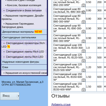
•
Консоли к Дню Победы
см,теплый белый, RL-
0.50
200
B50-200-WW*
•
Консоли, базовая коллекция
Светодиодный шар 80
•
Соединители и блоки питания
0.80
300
см,белый, RL-B80-300-W*
•
Украшение гирляндами. Дизайн-
Светодиодный шар 80
см,теплый белый, RL-
0.80
300
проекты.
B80-300-WW*
•
Украшение Гирляндами.
Светодиодный шар 90
Загородные дома.
см, белый, RL-B90-300-
0.90
300
W*
NEW!
Декоративные материалы
Светодиодный шар 90
Светодиодные светильники
см,теплый белый, RL-
0.90
300
B90-300-WW*
•
Светодиодные прожекторы Rich
Светодиодный шар 100
%
LED
см, белый, RL-B100-300-
1.0
300
W*
•
Светодиодные лампы Rich LED
Светодиодный шар 120
•
Светодиодные ленты Rich LED
см, белый, RL-B120-500-
1.20
500
W*
Надувные новогодние фигуры
Светодиодный шар 120
Елки
см,теплый белый, RL-
1.20
500
B120-500-WW*
•
Украшения из искусственной хвои
Светодиодный шар 150
см,белый, RL-B150-600-
1.50
600
W*
Москва, ул. Малая Грузинская, д.3
Светодиодный шар 150
ОГРН 307770000631340
см,теплый белый, RL-
1.50
600
B150-600-WW*
Отзывы
Вход
Добавить отзыв