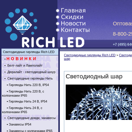
Оптова
8-800-2
+7 (495) 64
Светодиодные гирлянды Rich LED
Светодиодные гирлянды Rich LED
>
Светоди
НОВИНКИ
шар
•
•
Белт-лайт и Ламполайт
•
Дюралайт - светодиодный шнур
Светодиодный шар
•
Светодиодные гирлянды Нить
•
Гирлянды Нить 220 В, IP54
•
Гирлянды Нить 220 В, с
колпачками IP65
•
Гирлянды Нить 24 В, IP54
•
Гирлянды Нить 24 В, с
колпачками IP65
•
Светодиодные дожди, занавесы
•
Занавесы IP54
•
Занавесы с колпачками IP65