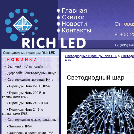
Оптова
8-800-2
+7 (495) 64
Светодиодные гирлянды Rich LED
Светодиодные гирлянды Rich LED
>
Светоди
НОВИНКИ
шар
•
•
Белт-лайт и Ламполайт
•
Дюралайт - светодиодный шнур
Светодиодный шар
•
Светодиодные гирлянды Нить
•
Гирлянды Нить 220 В, IP54
•
Гирлянды Нить 220 В, с
колпачками IP65
•
Гирлянды Нить 24 В, IP54
•
Гирлянды Нить 24 В, с
колпачками IP65
•
Светодиодные дожди, занавесы
•
Занавесы IP54
•
Занавесы с колпачками IP65