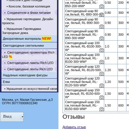
•
Консоли к Дню Победы
см,теплый белый, RL-
0.50
200
B50-200-WW*
•
Консоли, базовая коллекция
Светодиодный шар 80
•
Соединители и блоки питания
0.80
300
см,белый, RL-B80-300-W*
•
Украшение гирляндами. Дизайн-
Светодиодный шар 90
см, белый, RL-B90-300-
0.90
300
проекты.
W*
•
Украшение Гирляндами.
Светодиодный шар 90
Загородные дома.
см,теплый белый, RL-
0.90
300
B90-300-WW*
NEW!
Декоративные материалы
Светодиодный шар 100
Светодиодные светильники
см, белый, RL-B100-300-
1.0
300
W*
•
Светодиодные прожекторы Rich
Светодиодный шар 100
%
LED
см,теплый белый, RL-
1.0
300
B100-300-WW*
•
Светодиодные лампы Rich LED
Светодиодный шар 120
•
Светодиодные ленты Rich LED
см, белый, RL-B120-500-
1.20
500
W*
Надувные новогодние фигуры
Светодиодный шар 120
Елки
см,теплый белый, RL-
1.20
500
B120-500-WW*
•
Украшения из искусственной хвои
Светодиодный шар 150
см,белый, RL-B150-600-
1.50
600
W*
Москва, ул. Малая Грузинская, д.3
Светодиодный шар 150
ОГРН 307770000631340
см,теплый белый, RL-
1.50
600
B150-600-WW*
Отзывы
Вход
Добавить отзыв