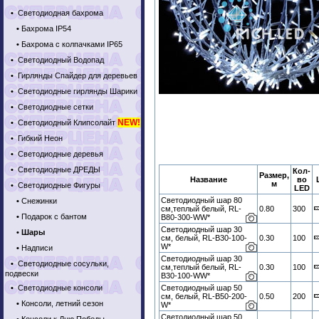
•
Светодиодная бахрома
•
Бахрома IP54
•
Бахрома с колпачками IP65
•
Светодиодный Водопад
•
Гирлянды Спайдер для деревьев
•
Светодиодные гирлянды Шарики
•
Светодиодные сетки
NEW!
•
Светодиодный Клипсолайт
•
Гибкий Неон
•
Светодиодные деревья
•
Светодиодные ДРЕДЫ
Кол-
Размер,
Название
во
м
•
Светодиодные Фигуры
LED
Светодиодный шар 80
•
Снежинки
см,теплый белый, RL-
0.80
300
•
Подарок с бантом
B80-300-WW*
Светодиодный шар 30
•
Шары
см, белый, RL-B30-100-
0.30
100
W*
•
Надписи
Светодиодный шар 30
•
Светодиодные сосульки,
см,теплый белый, RL-
0.30
100
подвески
B30-100-WW*
•
Светодиодные консоли
Светодиодный шар 50
см, белый, RL-B50-200-
0.50
200
•
Консоли, летний сезон
W*
Светодиодный шар 50