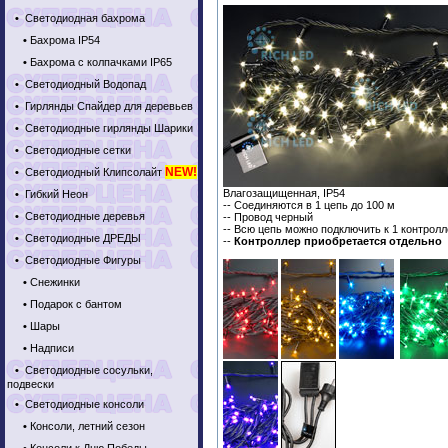
•
Светодиодная бахрома
•
Бахрома IP54
•
Бахрома с колпачками IP65
•
Светодиодный Водопад
•
Гирлянды Спайдер для деревьев
•
Светодиодные гирлянды Шарики
•
Светодиодные сетки
NEW!
•
Светодиодный Клипсолайт
Влагозащищенная, IP54
•
Гибкий Неон
-- Соединяются в 1 цепь до 100 м
•
Светодиодные деревья
-- Провод черный
-- Всю цепь можно подключить к 1 контрол
•
Светодиодные ДРЕДЫ
--
Контроллер приобретается отдельно
•
Светодиодные Фигуры
•
Снежинки
•
Подарок с бантом
•
Шары
•
Надписи
•
Светодиодные сосульки,
подвески
•
Светодиодные консоли
•
Консоли, летний сезон