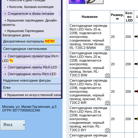
•
Консоли к Дню Победы
•
Консоли, базовая коллекция
Кол-
•
Соединители и блоки питания
Размер,
Название
во
м
•
Украшение гирляндами. Дизайн-
LED
проекты.
Светодиодная гирлянда
Rich LED Нить 20 м,
•
Украшение Гирляндами.
220В, подключается
Загородные дома.
контроллер,
20
200
соединяемая, черный
NEW!
Декоративные материалы
провод, теплая белая,
RL-T20C2-B/WW
Светодиодные светильники
Светодиодная гирлянда
•
Светодиодные прожекторы Rich
Rich LED Нить 20 м,
%
220В, подключается
LED
контроллер,
20
200
•
Светодиодные лампы Rich LED
соединяемая, черный
провод, белая, RL-
•
Светодиодные ленты Rich LED
T20C2-B/W
Надувные новогодние фигуры
Светодиодная гирлянда
Rich LED Нить 20 м,
Елки
220В, подключается
контроллер,
20
200
•
Украшения из искусственной хвои
соединяемая, черный
провод, красная, RL-
T20C2-B/R
Москва, ул. Малая Грузинская, д.3
Светодиодная гирлянда
ОГРН 307770000631340
Rich LED Нить 20 м,
220В, подключается
контроллер,
20
200
соединяемая, черный
Вход
провод, желтая, RL-
T20C2-B/Y
Светодиодная гирлянда