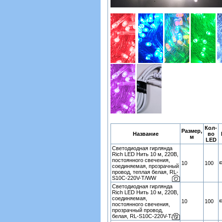
Кол-
Размер,
Название
во
м
LED
Светодиодная гирлянда
Rich LED Нить 10 м, 220В,
постоянного свечения,
10
100
соединяемая, прозрачный
провод, теплая белая, RL-
S10C-220V-T/WW
Светодиодная гирлянда
Rich LED Нить 10 м, 220В,
соединяемая,
10
100
постоянного свечения,
прозрачный провод,
белая, RL-S10C-220V-T/W