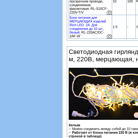
прозрачном проводе,
10
100
соединяемая,
фиолетовая, RL-S10CF-
220V-T/V
Блок питания для
МЕРЦАЮЩИХ изделий
Rich LED. 2А. Для
1.5
-
соединения до 10 шт.,
белый,
RL-220AC/DC-
2AF-W
Светодиодная гирлянд
м, 220В, мерцающая, 
белым
-- Можно соединить между собой до 10 таки
--
Работает от блока питания 220 В (в к
строкой в таблице)
.