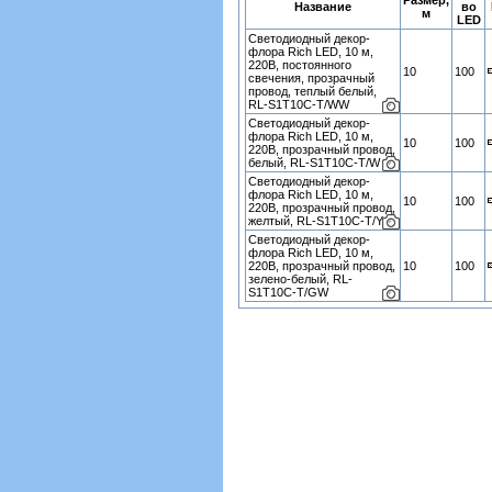
Размер,
Название
во
м
LED
Светодиодный декор-
флора Rich LED, 10 м,
220В, постоянного
10
100
свечения, прозрачный
провод, теплый белый,
RL-S1T10C-T/WW
Светодиодный декор-
флора Rich LED, 10 м,
10
100
220В, прозрачный провод,
белый, RL-S1T10C-T/W
Светодиодный декор-
флора Rich LED, 10 м,
10
100
220В, прозрачный провод,
желтый, RL-S1T10C-T/Y
Светодиодный декор-
флора Rich LED, 10 м,
220В, прозрачный провод,
10
100
зелено-белый, RL-
S1T10C-T/GW