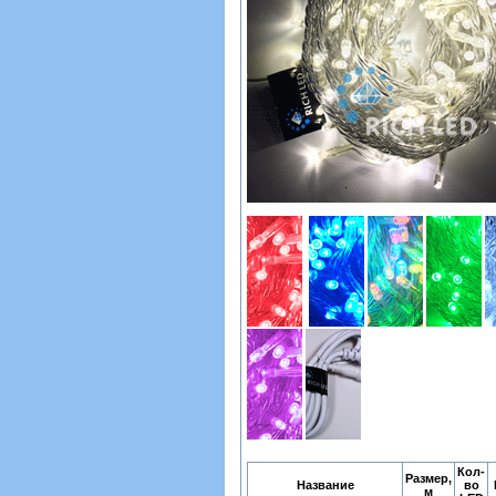
Кол-
Размер,
Название
во
м