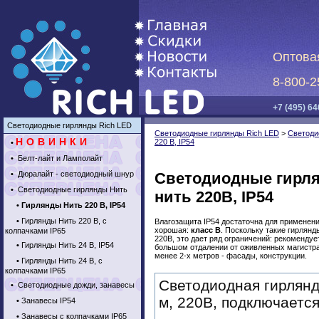
Оптова
8-800-2
+7 (495) 64
Светодиодные гирлянды Rich LED
Светодиодные гирлянды Rich LED
>
Светоди
НОВИНКИ
220 В, IP54
•
•
Белт-лайт и Ламполайт
•
Дюралайт - светодиодный шнур
Светодиодные гирля
•
Светодиодные гирлянды Нить
нить 220В, IP54
•
Гирлянды Нить 220 В, IP54
•
Гирлянды Нить 220 В, с
Влагозащита IP54 достаточна для применени
хорошая:
класс B
. Поскольку такие гирлян
колпачками IP65
220В, это дает ряд ограничений: рекомендуе
•
Гирлянды Нить 24 В, IP54
большом отдалении от оживленных магистрал
менее 2-х метров - фасады, конструкции.
•
Гирлянды Нить 24 В, с
колпачками IP65
Светодиодная гирлянд
•
Светодиодные дожди, занавесы
м, 220В, подключаетс
•
Занавесы IP54
•
Занавесы с колпачками IP65