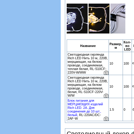
Кол-
Размер,
Название
во
м
LED
Светодиодная гирлянда
Rich LED Нить 10 м, 220В,
мерцающая, на белом
10
100
проводе, соединяемая,
теплая белая, RL-S10CF-
220V-W/WW
Светодиодная гирлянда
Rich LED Нить 10 м, 220В,
мерцающая, на белом
10
100
проводе, соединяемая,
белая, RL-S10CF-220V-
W/W
Блок питания для
МЕРЦАЮЩИХ изделий
Rich LED. 2А. Для
1.5
0
соединения до 10 шт.,
белый,
RL-220AC/DC-
2AF-W
Светодиодный декор-ф