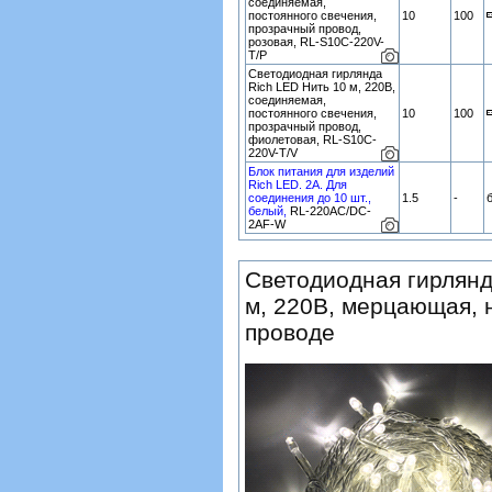
соединяемая,
постоянного свечения,
10
100
прозрачный провод,
розовая, RL-S10C-220V-
T/P
Светодиодная гирлянда
Rich LED Нить 10 м, 220В,
соединяемая,
постоянного свечения,
10
100
прозрачный провод,
фиолетовая, RL-S10C-
220V-T/V
Блок питания для изделий
Rich LED. 2А. Для
соединения до 10 шт.,
1.5
-
белый,
RL-220AC/DC-
2AF-W
Светодиодная гирлянд
м, 220В, мерцающая, 
проводе