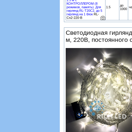
1.5 м с
КОНТРОЛЛЕРОМ (8
до
режимов, память). Для
1.5
ч
1000
гирлянд RL-T20C2, до 5
гирлянд на 1 блок
RL-
Cn2-220-B
Светодиодная гирлянд
м, 220В, постоянного 