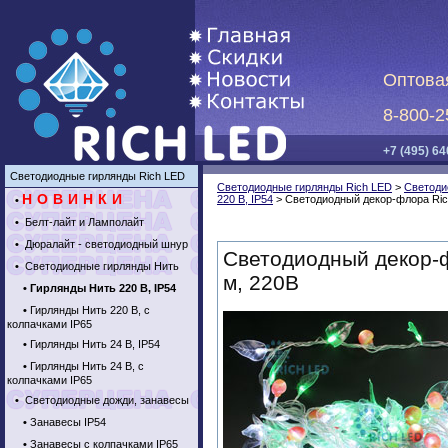
Оптова
8-800-2
+7 (495) 64
Светодиодные гирлянды Rich LED
Светодиодные гирлянды Rich LED
>
Светоди
НОВИНКИ
220 В, IP54
>
Светодиодный декор-флора Ric
•
•
Белт-лайт и Ламполайт
•
Дюралайт - светодиодный шнур
Светодиодный декор-ф
•
Светодиодные гирлянды Нить
м, 220В
•
Гирлянды Нить 220 В, IP54
•
Гирлянды Нить 220 В, с
колпачками IP65
•
Гирлянды Нить 24 В, IP54
•
Гирлянды Нить 24 В, с
колпачками IP65
•
Светодиодные дожди, занавесы
•
Занавесы IP54
•
Занавесы с колпачками IP65