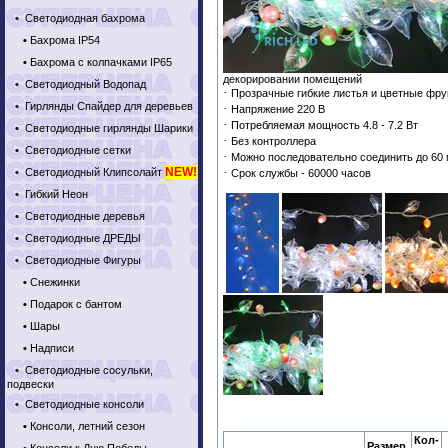
•
Светодиодная бахрома
•
Бахрома IP54
•
Бахрома с колпачками IP65
декорировании помещений
•
Светодиодный Водопад
·
Прозрачные гибкие листья и цветные фру
•
Гирлянды Спайдер для деревьев
·
Напряжение 220 В
·
Потребляемая мощность 4.8 - 7.2 Вт
•
Светодиодные гирлянды Шарики
·
Без контроллера
•
Светодиодные сетки
·
Можно последовательно соединить до 60 
NEW!
·
•
Светодиодный Клипсолайт
Срок службы - 60000 часов
•
Гибкий Неон
•
Светодиодные деревья
•
Светодиодные ДРЕДЫ
•
Светодиодные Фигуры
•
Снежинки
•
Подарок с бантом
•
Шары
•
Надписи
•
Светодиодные сосульки,
подвески
•
Светодиодные консоли
•
Консоли, летний сезон
Кол-
Размер,