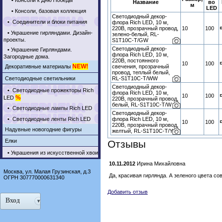
•
Консоли к Дню Победы
Название
во
м
LED
•
Консоли, базовая коллекция
Светодиодный декор-
•
Соединители и блоки питания
флора Rich LED, 10 м,
220В, прозрачный провод,
10
100
•
Украшение гирляндами. Дизайн-
зелено-белый, RL-
проекты.
S1T10C-T/GW
Светодиодный декор-
•
Украшение Гирляндами.
флора Rich LED, 10 м,
Загородные дома.
220В, постоянного
10
100
NEW!
Декоративные материалы
свечения, прозрачный
провод, теплый белый,
Светодиодные светильники
RL-S1T10C-T/WW
Светодиодный декор-
•
Светодиодные прожекторы Rich
флора Rich LED, 10 м,
10
100
%
LED
220В, прозрачный провод,
белый, RL-S1T10C-T/W
•
Светодиодные лампы Rich LED
Светодиодный декор-
•
Светодиодные ленты Rich LED
флора Rich LED, 10 м,
10
100
220В, прозрачный провод,
Надувные новогодние фигуры
желтый, RL-S1T10C-T/Y
Елки
Отзывы
•
Украшения из искусственной хвои
10.11.2012
Ирина Михайловна
Москва, ул. Малая Грузинская, д.3
Да, красивая гирлянда. А зеленого цвета с
ОГРН 307770000631340
Добавить отзыв
Вход