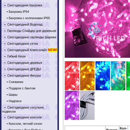
•
Светодиодная бахрома
•
Бахрома IP54
•
Бахрома с колпачками IP65
•
Светодиодный Водопад
•
Гирлянды Спайдер для деревьев
•
Светодиодные гирлянды Шарики
•
Светодиодные сетки
NEW!
•
Светодиодный Клипсолайт
•
Гибкий Неон
•
Светодиодные деревья
•
Светодиодные ДРЕДЫ
•
Светодиодные Фигуры
•
Снежинки
•
Подарок с бантом
•
Шары
•
Надписи
•
Светодиодные сосульки,
подвески
•
Светодиодные консоли
•
Консоли, летний сезон
Кол-