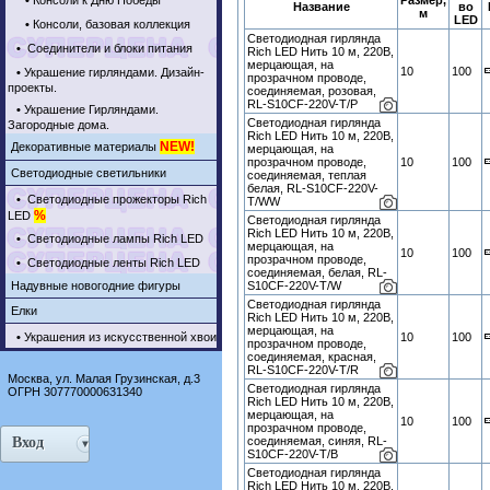
•
Консоли к Дню Победы
Размер,
Название
во
м
LED
•
Консоли, базовая коллекция
Светодиодная гирлянда
•
Соединители и блоки питания
Rich LED Нить 10 м, 220В,
мерцающая, на
10
100
•
Украшение гирляндами. Дизайн-
прозрачном проводе,
проекты.
соединяемая, розовая,
RL-S10CF-220V-T/P
•
Украшение Гирляндами.
Светодиодная гирлянда
Загородные дома.
Rich LED Нить 10 м, 220В,
NEW!
Декоративные материалы
мерцающая, на
прозрачном проводе,
10
100
Светодиодные светильники
соединяемая, теплая
белая, RL-S10CF-220V-
•
Светодиодные прожекторы Rich
T/WW
%
LED
Светодиодная гирлянда
Rich LED Нить 10 м, 220В,
•
Светодиодные лампы Rich LED
мерцающая, на
10
100
прозрачном проводе,
•
Светодиодные ленты Rich LED
соединяемая, белая, RL-
Надувные новогодние фигуры
S10CF-220V-T/W
Светодиодная гирлянда
Елки
Rich LED Нить 10 м, 220В,
мерцающая, на
•
Украшения из искусственной хвои
10
100
прозрачном проводе,
соединяемая, красная,
RL-S10CF-220V-T/R
Москва, ул. Малая Грузинская, д.3
Светодиодная гирлянда
ОГРН 307770000631340
Rich LED Нить 10 м, 220В,
мерцающая, на
10
100
прозрачном проводе,
Вход
соединяемая, синяя, RL-
S10CF-220V-T/B
Светодиодная гирлянда
Rich LED Нить 10 м, 220В,