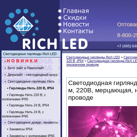
Оптова
8-800-2
+7 (495) 64
Светодиодные гирлянды Rich LED
Светодиодные гирлянды Rich LED
>
Светоди
НОВИНКИ
220 В, IP54
>
Светодиодная гирлянда Rich LE
•
прозрачном проводе
•
Белт-лайт и Ламполайт
•
Дюралайт - светодиодный шнур
Светодиодная гирлянд
•
Светодиодные гирлянды Нить
•
Гирлянды Нить 220 В, IP54
м, 220В, мерцающая, 
•
Гирлянды Нить 220 В, с
проводе
колпачками IP65
•
Гирлянды Нить 24 В, IP54
•
Гирлянды Нить 24 В, с
колпачками IP65
•
Светодиодные дожди, занавесы
•
Занавесы IP54
•
Занавесы с колпачками IP65