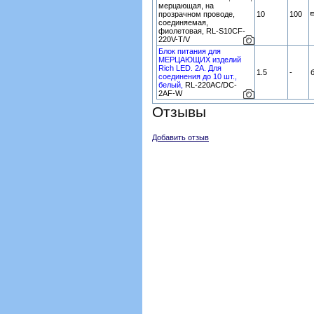
мерцающая, на
прозрачном проводе,
10
100
соединяемая,
фиолетовая, RL-S10CF-
220V-T/V
Блок питания для
МЕРЦАЮЩИХ изделий
Rich LED. 2А. Для
1.5
-
соединения до 10 шт.,
белый,
RL-220AC/DC-
2AF-W
Отзывы
Добавить отзыв