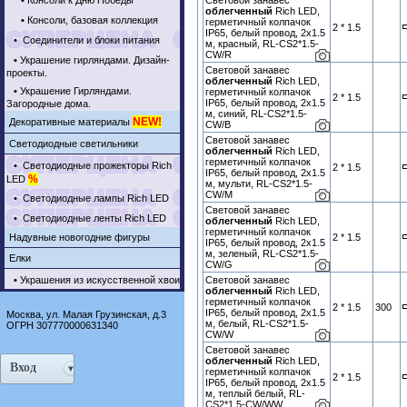
•
Консоли к Дню Победы
облегченный
Rich LED,
•
Консоли, базовая коллекция
герметичный колпачок
2 * 1.5
IP65, белый провод, 2х1.5
•
Соединители и блоки питания
м, красный, RL-CS2*1.5-
CW/R
•
Украшение гирляндами. Дизайн-
Световой занавес
проекты.
облегченный
Rich LED,
•
Украшение Гирляндами.
герметичный колпачок
2 * 1.5
IP65, белый провод, 2х1.5
Загородные дома.
м, синий, RL-CS2*1.5-
NEW!
Декоративные материалы
CW/B
Световой занавес
Светодиодные светильники
облегченный
Rich LED,
герметичный колпачок
•
Светодиодные прожекторы Rich
2 * 1.5
IP65, белый провод, 2х1.5
%
LED
м, мульти, RL-CS2*1.5-
CW/M
•
Светодиодные лампы Rich LED
Световой занавес
•
Светодиодные ленты Rich LED
облегченный
Rich LED,
герметичный колпачок
2 * 1.5
Надувные новогодние фигуры
IP65, белый провод, 2х1.5
м, зеленый, RL-CS2*1.5-
Елки
CW/G
Световой занавес
•
Украшения из искусственной хвои
облегченный
Rich LED,
герметичный колпачок
2 * 1.5
300
IP65, белый провод, 2х1.5
Москва, ул. Малая Грузинская, д.3
м, белый, RL-CS2*1.5-
ОГРН 307770000631340
CW/W
Световой занавес
облегченный
Rich LED,
Вход
герметичный колпачок
2 * 1.5
IP65, белый провод, 2х1.5
м, теплый белый, RL-
CS2*1.5-CW/WW