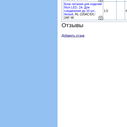
Блок питания для изделий
Rich LED. 2А. Для
соединения до 10 шт.,
1,5
белый,
RL-220AC/DC-
2AF-W
Отзывы
Добавить отзыв