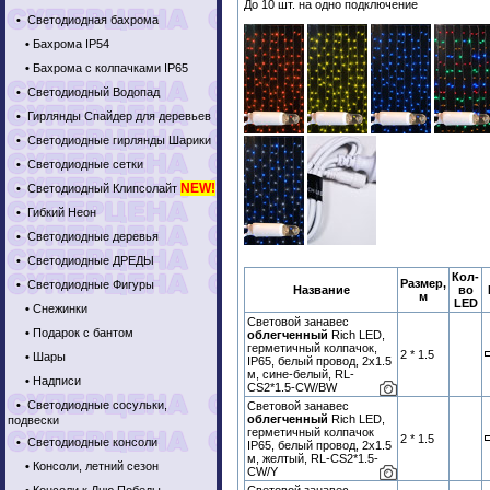
До 10 шт. на одно подключение
•
Светодиодная бахрома
•
Бахрома IP54
•
Бахрома с колпачками IP65
•
Светодиодный Водопад
•
Гирлянды Спайдер для деревьев
•
Светодиодные гирлянды Шарики
•
Светодиодные сетки
NEW!
•
Светодиодный Клипсолайт
•
Гибкий Неон
•
Светодиодные деревья
•
Светодиодные ДРЕДЫ
Кол-
Размер,
•
Светодиодные Фигуры
Название
во
м
LED
•
Снежинки
Световой занавес
•
Подарок с бантом
облегченный
Rich LED,
герметичный колпачок,
2 * 1.5
•
Шары
IP65, белый провод, 2х1.5
м, сине-белый, RL-
•
Надписи
CS2*1.5-CW/BW
•
Светодиодные сосульки,
Световой занавес
облегченный
Rich LED,
подвески
герметичный колпачок
2 * 1.5
•
Светодиодные консоли
IP65, белый провод, 2х1.5
м, желтый, RL-CS2*1.5-
•
Консоли, летний сезон
CW/Y
Световой занавес