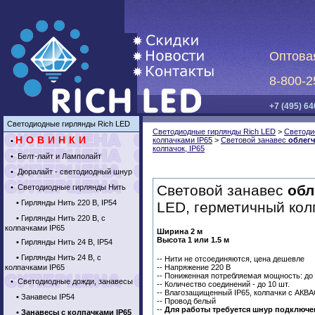
Оптова
8-800-2
+7 (495) 64
Светодиодные гирлянды Rich LED
Светодиодные гирлянды Rich LED
>
Светоди
НОВИНКИ
колпачками IP65
>
Световой занавес
облег
•
колпачок, IP65
•
Белт-лайт и Ламполайт
•
Дюралайт - светодиодный шнур
Световой занавес
обл
•
Светодиодные гирлянды Нить
•
Гирлянды Нить 220 В, IP54
LED, герметичный колп
•
Гирлянды Нить 220 В, с
колпачками IP65
Ширина 2 м
Высота 1 или 1.5 м
•
Гирлянды Нить 24 В, IP54
•
Гирлянды Нить 24 В, с
-- Нити не отсоединяются, цена дешевле
-- Напряжение 220 В
колпачками IP65
-- Пониженная потребляемая мощность: до 
•
Светодиодные дожди, занавесы
-- Количество соединений - до 10 шт.
-- Влагозащищенный IP65, колпачки с А
•
Занавесы IP54
-- Провод белый
--
Для работы требуется шнур подключен
•
Занавесы с колпачками IP65