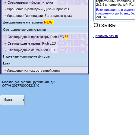
герметичный колпачок, I
•
Соединители и блоки питания
2х1.5 м, сине-белый, R
•
Украшение гирляндами. Дизайн-проекты.
Блок питания для издели
соединения до 10 шт., бе
•
Украшение Гирляндами. Загородные дома.
2AF-W
NEW!
Декоративные материалы
Отзывы
Светодиодные светильники
Добавить отзыв
%
•
Светодиодные прожекторы Rich LED
•
Светодиодные лампы Rich LED
•
Светодиодные ленты Rich LED
Надувные новогодние фигуры
Елки
•
Украшения из искусственной хвои
Москва, ул. Малая Грузинская, д.3
ОГРН 307770000631340
Вход