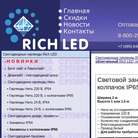
Оптова
8-800-2
+7 (495) 64
Светодиодные гирлянды Rich LED
Светодиодные гирлянды R
НОВИНКИ
облегченный
Rich LED, г
•
•
Белт-лайт и Ламполайт
•
Дюралайт - светодиодный шнур
Световой за
•
Светодиодные гирлянды Нить
колпачок IP6
•
Гирлянды Нить 220 В, IP54
•
Гирлянды Нить 220 В, с колпачками IP65
Ширина 2 м
Высота 1 или 1.5 м
•
Гирлянды Нить 24 В, IP54
•
Гирлянды Нить 24 В, с колпачками IP65
-- Нити не отсоединяютс
-- Напряжение 220 В
•
Светодиодные дожди, занавесы
-- Пониженная потребляе
-- Количество соединений 
•
Занавесы IP54
-- Влагозащищенный IP6
-- Провод белый
•
Занавесы с колпачками IP65
--
Для работы требуетс
•
Светодиодная бахрома