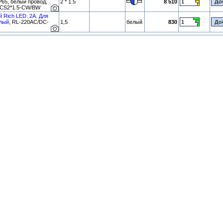
P65, белый провод,
2 * 1.5
8 510
L-CS2*1.5-CW/BW
й Rich LED. 2А. Для
лый,
RL-220AC/DC-
1,5
белый
830