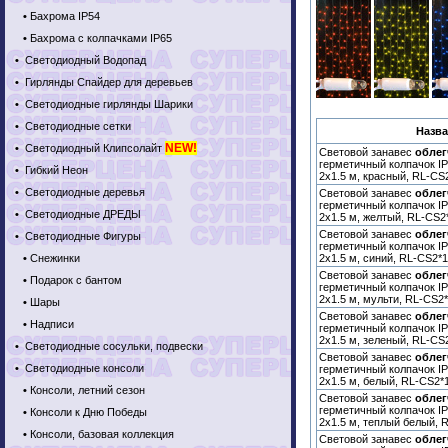
•
Бахрома IP54
•
Бахрома с колпачками IP65
•
Светодиодный Водопад
•
Гирлянды Спайдер для деревьев
•
Светодиодные гирлянды Шарики
•
Светодиодные сетки
Назва
NEW!
•
Светодиодный Клипсолайт
Световой занавес
обле
герметичный колпачок IP
•
Гибкий Неон
2х1.5 м, красный, RL-CS
•
Светодиодные деревья
Световой занавес
обле
герметичный колпачок IP
•
Светодиодные ДРЕДЫ
2х1.5 м, желтый, RL-CS2
Световой занавес
обле
•
Светодиодные Фигуры
герметичный колпачок IP
2х1.5 м, синий, RL-CS2*
•
Снежинки
Световой занавес
обле
•
Подарок с бантом
герметичный колпачок IP
2х1.5 м, мульти, RL-CS2
•
Шары
Световой занавес
обле
•
Надписи
герметичный колпачок IP
2х1.5 м, зеленый, RL-CS
•
Светодиодные сосульки, подвески
Световой занавес
обле
•
Светодиодные консоли
герметичный колпачок IP
2х1.5 м, белый, RL-CS2
•
Консоли, летний сезон
Световой занавес
обле
герметичный колпачок IP
•
Консоли к Дню Победы
2х1.5 м, теплый белый,
•
Консоли, базовая коллекция
Световой занавес
обле