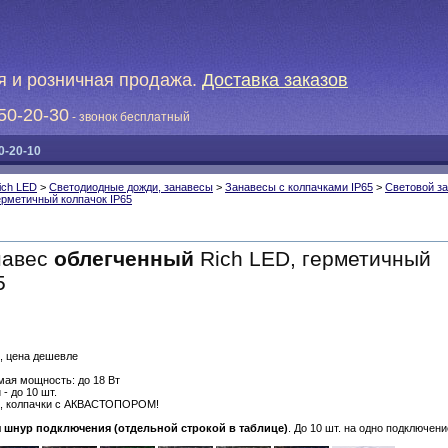
я и розничная продажа.
Доставка заказов
50-20-30
- звонок бесплатный
0-20-10
ich LED
>
Светодиодные дожди, занавесы
>
Занавесы с колпачками IP65
>
Световой з
ерметичный колпачок IP65
навес
облегченный
Rich LED, герметичный
5
я, цена дешевле
мая мощность: до 18 Вт
- до 10 шт.
5, колпачки с АКВАСТОПОРОМ!
я шнур подключения (отдельной строкой в таблице)
. До 10 шт. на одно подключени