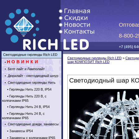
Оптова
8-800-2
+7 (495) 64
Светодиодные гирлянды Rich LED
Светодиодные гирлянды Rich LED
>
Светоди
НОВИНКИ
шар КОМПОЗИТ Rich LED
•
•
Белт-лайт и Ламполайт
•
Дюралайт - светодиодный шнур
Светодиодный шар К
•
Светодиодные гирлянды Нить
•
Гирлянды Нить 220 В, IP54
•
Гирлянды Нить 220 В, с
колпачками IP65
•
Гирлянды Нить 24 В, IP54
•
Гирлянды Нить 24 В, с
колпачками IP65
•
Светодиодные дожди, занавесы
•
Занавесы IP54
•
Занавесы с колпачками IP65