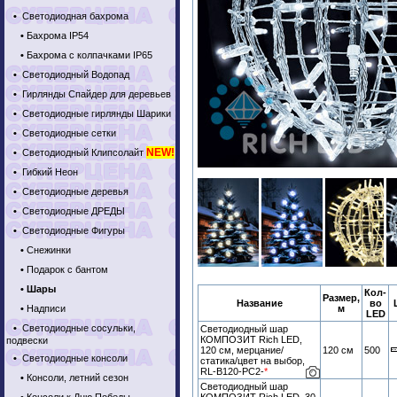
•
Светодиодная бахрома
•
Бахрома IP54
•
Бахрома с колпачками IP65
•
Светодиодный Водопад
•
Гирлянды Спайдер для деревьев
•
Светодиодные гирлянды Шарики
•
Светодиодные сетки
NEW!
•
Светодиодный Клипсолайт
•
Гибкий Неон
•
Светодиодные деревья
•
Светодиодные ДРЕДЫ
•
Светодиодные Фигуры
•
Снежинки
•
Подарок с бантом
•
Шары
Кол-
Размер,
Название
во
•
Надписи
м
LED
•
Светодиодные сосульки,
Светодиодный шар
КОМПОЗИТ Rich LED,
подвески
120 см, мерцание/
120 см
500
•
Светодиодные консоли
статика/цвет на выбор,
RL-B120-PC2-
*
•
Консоли, летний сезон
Светодиодный шар