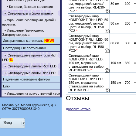
•
Консоли к Дню Победы
КОМПОЗИТ Rich LED, 30
см, мерцание/статика/
30 см
100
•
Консоли, базовая коллекция
цвет на выбор, RL-B30-
PC2-
*
•
Соединители и блоки питания
Светодиодный шар
КОМПОЗИТ Rich LED, 50
•
Украшение гирляндами. Дизайн-
см, мерцание/статика/
50 см
200
проекты.
цвет на выбор, RL-B50-
•
Украшение Гирляндами.
PC2-
*
Загородные дома.
Светодиодный шар
КОМПОЗИТ Rich LED, 80
NEW!
Декоративные материалы
см, мерцание/статика/
80 см
300
цвет на выбор, RL-B80-
Светодиодные светильники
PC2-
*
•
Светодиодные прожекторы Rich
Светодиодный шар
КОМПОЗИТ Rich LED,
%
LED
100 см, мерцание/
100 см
350
•
Светодиодные лампы Rich LED
статика/цвет на выбор,
RL-B100-PC2-
*
•
Светодиодные ленты Rich LED
Светодиодный шар
КОМПОЗИТ Rich LED,
Надувные новогодние фигуры
150 см, мерцание/
150 см
700
Елки
статика/цвет на выбор,
RL-B150-PC2-
*
•
Украшения из искусственной хвои
Отзывы
Москва, ул. Малая Грузинская, д.3
ОГРН 307770000631340
Добавить отзыв
Вход