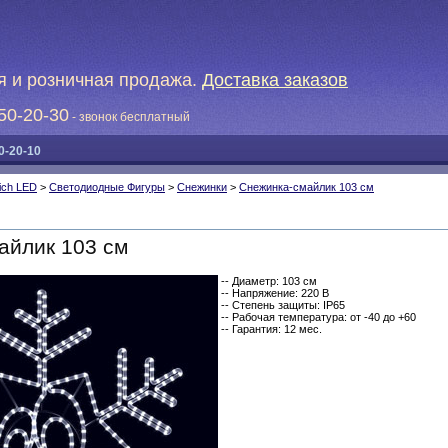
я и розничная продажа.
Доставка заказов
50-20-30
- звонок бесплатный
0-20-10
ich LED
>
Светодиодные Фигуры
>
Снежинки
>
Снежинка-смайлик 103 см
айлик 103 см
-- Диаметр: 103 см
-- Напряжение: 220 В
-- Степень защиты: IP65
-- Рабочая температура: от -40 до +60
-- Гарантия: 12 мес.