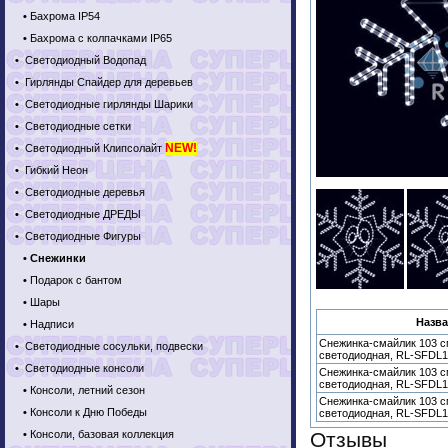
•
Бахрома IP54
•
Бахрома с колпачками IP65
•
Светодиодный Водопад
•
Гирлянды Спайдер для деревьев
•
Светодиодные гирлянды Шарики
•
Светодиодные сетки
NEW!
•
Светодиодный Клипсолайт
•
Гибкий Неон
•
Светодиодные деревья
•
Светодиодные ДРЕДЫ
•
Светодиодные Фигуры
•
Снежинки
•
Подарок с бантом
•
Шары
Назва
•
Надписи
Снежинка-смайлик 103 с
•
Светодиодные сосульки, подвески
светодиодная, RL-SFDL
•
Светодиодные консоли
Снежинка-смайлик 103 с
светодиодная, RL-SFDL
•
Консоли, летний сезон
Снежинка-смайлик 103 с
•
Консоли к Дню Победы
светодиодная, RL-SFDL
•
Консоли, базовая коллекция
Отзывы