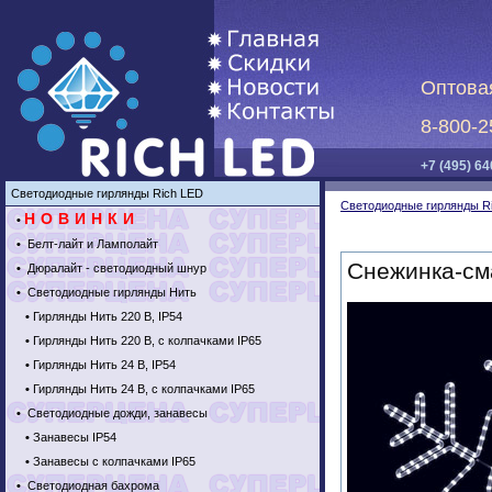
Оптова
8-800-2
+7 (495) 64
Светодиодные гирлянды Rich LED
Светодиодные гирлянды R
НОВИНКИ
•
•
Белт-лайт и Ламполайт
Снежинка-см
•
Дюралайт - светодиодный шнур
•
Светодиодные гирлянды Нить
•
Гирлянды Нить 220 В, IP54
•
Гирлянды Нить 220 В, с колпачками IP65
•
Гирлянды Нить 24 В, IP54
•
Гирлянды Нить 24 В, с колпачками IP65
•
Светодиодные дожди, занавесы
•
Занавесы IP54
•
Занавесы с колпачками IP65
•
Светодиодная бахрома