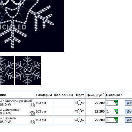
*
ние
Размер, м
Кол-во LED
Цвет
Сколько?
Цена, руб.
м с широкой улыбкой
103 см
22 200
103:D-W
м удивленная
103 см
22 200
103:O-W
м с языком
103 см
22 200
103:P-W