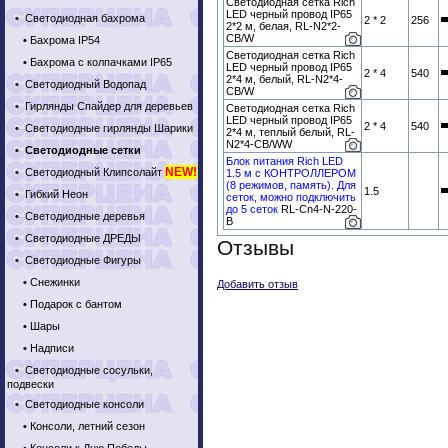
Светодиодная сетка Rich
LED черный провод IP65
•
Светодиодная бахрома
2 * 2
256
2*2 м, белая, RL-N2*2-
CB/W
•
Бахрома IP54
Светодиодная сетка Rich
•
Бахрома с колпачками IP65
LED черный провод IP65
2 * 4
540
2*4 м, белый, RL-N2*4-
•
Светодиодный Водопад
CB/W
•
Гирлянды Спайдер для деревьев
Светодиодная сетка Rich
LED черный провод IP65
2 * 4
540
•
Светодиодные гирлянды Шарики
2*4 м, теплый белый, RL-
N2*4-CB/WW
•
Светодиодные сетки
Блок питания Rich LED
NEW!
•
Светодиодный Клипсолайт
1.5 м с КОНТРОЛЛЕРОМ
(8 режимов, память). Для
1.5
•
Гибкий Неон
сеток, можно подключить
до 5 сеток
RL-Cn4-N-220-
•
Светодиодные деревья
B
•
Светодиодные ДРЕДЫ
Отзывы
•
Светодиодные Фигуры
•
Снежинки
Добавить отзыв
•
Подарок с бантом
•
Шары
•
Надписи
•
Светодиодные сосульки,
подвески
•
Светодиодные консоли
•
Консоли, летний сезон