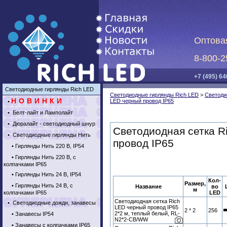
Оптова
8-800-2
+7 (495) 64
Светодиодные гирлянды Rich LED
Светодиодные гирлянды Rich LED
>
Светоди
НОВИНКИ
LED черный провод IP65
•
•
Белт-лайт и Ламполайт
•
Дюралайт - светодиодный шнур
Светодиодная сетка R
•
Светодиодные гирлянды Нить
провод IP65
•
Гирлянды Нить 220 В, IP54
•
Гирлянды Нить 220 В, с
колпачками IP65
•
Гирлянды Нить 24 В, IP54
Кол-
Размер,
•
Гирлянды Нить 24 В, с
Название
во
м
колпачками IP65
LED
Светодиодная сетка Rich
•
Светодиодные дожди, занавесы
LED черный провод IP65
2 * 2
256
2*2 м, теплый белый, RL-
•
Занавесы IP54
N2*2-CB/WW
•
Занавесы с колпачками IP65