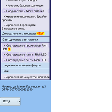
•
Консоли к Дню Победы
•
Консоли, базовая коллекция
•
Соединители и блоки питания
•
Украшение гирляндами. Дизайн-
проекты.
•
Украшение Гирляндами.
Загородные дома.
NEW!
Декоративные материалы
Светодиодные светильники
•
Светодиодные прожекторы Rich
%
LED
•
Светодиодные лампы Rich LED
•
Светодиодные ленты Rich LED
Надувные новогодние фигуры
Елки
•
Украшения из искусственной хвои
Москва, ул. Малая Грузинская, д.3
ОГРН 307770000631340
Вход