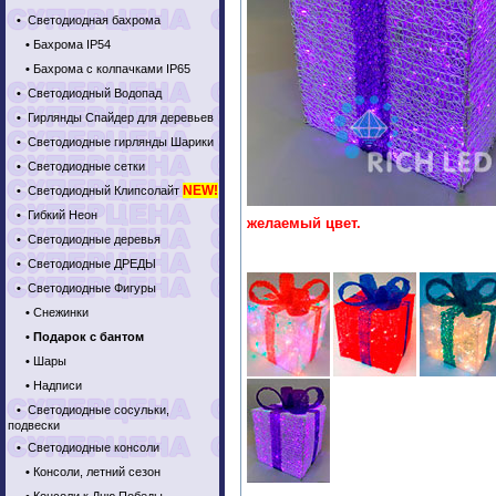
•
Светодиодная бахрома
•
Бахрома IP54
•
Бахрома с колпачками IP65
•
Светодиодный Водопад
•
Гирлянды Спайдер для деревьев
•
Светодиодные гирлянды Шарики
•
Светодиодные сетки
NEW!
•
Светодиодный Клипсолайт
•
Гибкий Неон
желаемый цвет.
•
Светодиодные деревья
•
Светодиодные ДРЕДЫ
•
Светодиодные Фигуры
•
Снежинки
•
Подарок с бантом
•
Шары
•
Надписи
•
Светодиодные сосульки,
подвески
•
Светодиодные консоли
•
Консоли, летний сезон