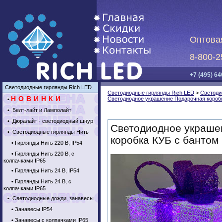
Оптова
8-800-2
+7 (495) 64
Светодиодные гирлянды Rich LED
Светодиодные гирлянды Rich LED
>
Светоди
НОВИНКИ
Светодиодное украшение Подарочная короб
•
•
Белт-лайт и Ламполайт
•
Дюралайт - светодиодный шнур
Светодиодное украше
•
Светодиодные гирлянды Нить
коробка КУБ с бантом
•
Гирлянды Нить 220 В, IP54
•
Гирлянды Нить 220 В, с
колпачками IP65
•
Гирлянды Нить 24 В, IP54
•
Гирлянды Нить 24 В, с
колпачками IP65
•
Светодиодные дожди, занавесы
•
Занавесы IP54
•
Занавесы с колпачками IP65