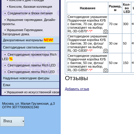
•
Консоли к Дню Победы
Кол-
Размер,
•
Консоли, базовая коллекция
Название
во
м
LED
•
Соединители и блоки питания
Светодиодное украшение
•
Украшение гирляндами. Дизайн-
Подарочная коробка КУБ
проекты.
с бантом, 70 см, флэш/
70 см
300
статика/цвет на выбор,
•
Украшение Гирляндами.
RL-3D-GB70
*-*/*
Загородные дома.
Светодиодное украшение
NEW!
Подарочная коробка КУБ
Декоративные материалы
с бантом, 30 см, флэш/
30 см
50
статика/цвет на выбор,
Светодиодные светильники
RL-3D-GB30
*-*/*
•
Светодиодные прожекторы Rich
Светодиодное украшение
%
LED
Подарочная коробка КУБ
с бантом, 50 см, флэш/
50 см
150
•
Светодиодные лампы Rich LED
статика/цвет на выбор,
RL-3D-GB50
*-*/*
•
Светодиодные ленты Rich LED
Отзывы
Надувные новогодние фигуры
Елки
Добавить отзыв
•
Украшения из искусственной хвои
Москва, ул. Малая Грузинская, д.3
ОГРН 307770000631340
Вход