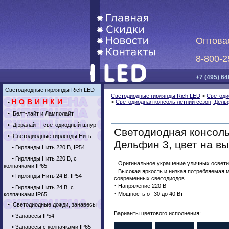
Оптова
8-800-2
+7 (495) 64
Светодиодные гирлянды Rich LED
Светодиодные гирлянды Rich LED
>
Светоди
НОВИНКИ
>
Светодиодная консоль летний сезон, Дельф
•
•
Белт-лайт и Ламполайт
•
Дюралайт - светодиодный шнур
Светодиодная консоль
•
Светодиодные гирлянды Нить
Дельфин 3, цвет на вы
•
Гирлянды Нить 220 В, IP54
•
Гирлянды Нить 220 В, с
·
Оригинальное украшение уличных освети
колпачками IP65
·
Высокая яркость и низкая потребляемая 
•
Гирлянды Нить 24 В, IP54
современных светодиодов
·
Напряжение 220 В
•
Гирлянды Нить 24 В, с
·
Мощность от 30 до 40 Вт
колпачками IP65
•
Светодиодные дожди, занавесы
Варианты цветового исполнения:
•
Занавесы IP54
•
Занавесы с колпачками IP65