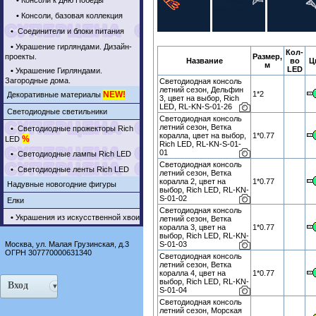
•
Консоли к Дню Победы
•
Консоли, базовая коллекция
•
Соединители и блоки питания
•
Украшение гирляндами. Дизайн-
Кол-
проекты.
Размер,
Название
во
Ц
м
LED
•
Украшение Гирляндами.
Загородные дома.
Светодиодная консоль
летний сезон, Дельфин
NEW!
1*2
Декоративные материалы
3, цвет на выбор, Rich
LED, RL-KN-S-01-26
Светодиодные светильники
Светодиодная консоль
летний сезон, Ветка
•
Светодиодные прожекторы Rich
коралла, цвет на выбор,
1*0.77
%
LED
Rich LED, RL-KN-S-01-
01
•
Светодиодные лампы Rich LED
Светодиодная консоль
•
Светодиодные ленты Rich LED
летний сезон, Ветка
коралла 2, цвет на
1*0.77
Надувные новогодние фигуры
выбор, Rich LED, RL-KN-
S-01-02
Елки
Светодиодная консоль
•
Украшения из искусственной хвои
летний сезон, Ветка
коралла 3, цвет на
1*0.77
выбор, Rich LED, RL-KN-
Москва, ул. Малая Грузинская, д.3
S-01-03
ОГРН 307770000631340
Светодиодная консоль
летний сезон, Ветка
коралла 4, цвет на
1*0.77
выбор, Rich LED, RL-KN-
Вход
S-01-04
Светодиодная консоль
летний сезон, Морская