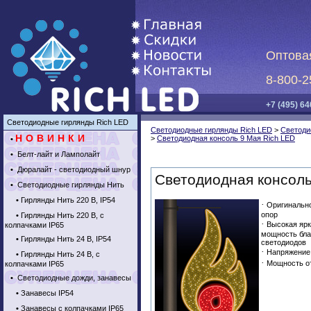
Оптова
8-800-2
+7 (495) 64
Светодиодные гирлянды Rich LED
Светодиодные гирлянды Rich LED
>
Светоди
НОВИНКИ
>
Светодиодная консоль 9 Мая Rich LED
•
•
Белт-лайт и Ламполайт
•
Дюралайт - светодиодный шнур
Светодиодная консоль
•
Светодиодные гирлянды Нить
•
Гирлянды Нить 220 В, IP54
·
Оригинально
опор
•
Гирлянды Нить 220 В, с
·
Высокая ярк
колпачками IP65
мощность бла
•
Гирлянды Нить 24 В, IP54
светодиодов
·
Напряжение 
•
Гирлянды Нить 24 В, с
·
Мощность от
колпачками IP65
•
Светодиодные дожди, занавесы
•
Занавесы IP54
•
Занавесы с колпачками IP65