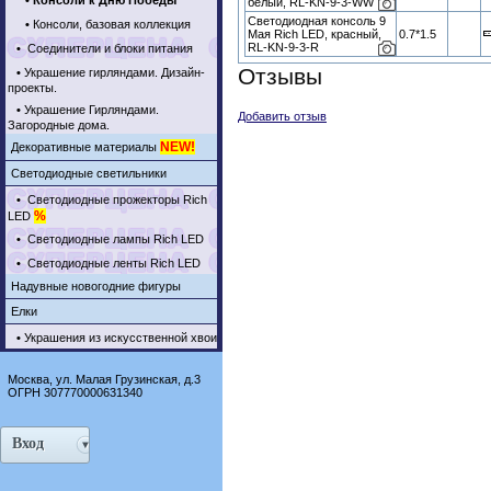
•
Консоли к Дню Победы
белый, RL-KN-9-3-WW
Светодиодная консоль 9
•
Консоли, базовая коллекция
Мая Rich LED, красный,
0.7*1.5
RL-KN-9-3-R
•
Соединители и блоки питания
Отзывы
•
Украшение гирляндами. Дизайн-
проекты.
•
Украшение Гирляндами.
Добавить отзыв
Загородные дома.
NEW!
Декоративные материалы
Светодиодные светильники
•
Светодиодные прожекторы Rich
%
LED
•
Светодиодные лампы Rich LED
•
Светодиодные ленты Rich LED
Надувные новогодние фигуры
Елки
•
Украшения из искусственной хвои
Москва, ул. Малая Грузинская, д.3
ОГРН 307770000631340
Вход