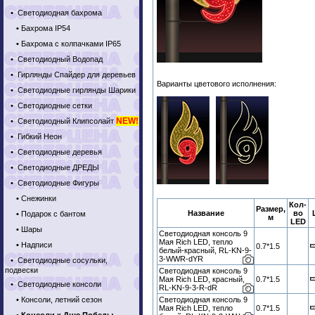
•
Светодиодная бахрома
•
Бахрома IP54
•
Бахрома с колпачками IP65
•
Светодиодный Водопад
•
Гирлянды Спайдер для деревьев
Варианты цветового исполнения:
•
Светодиодные гирлянды Шарики
•
Светодиодные сетки
NEW!
•
Светодиодный Клипсолайт
•
Гибкий Неон
•
Светодиодные деревья
•
Светодиодные ДРЕДЫ
•
Светодиодные Фигуры
•
Снежинки
Кол-
Размер,
Название
во
•
Подарок с бантом
м
LED
•
Шары
Светодиодная консоль 9
Мая Rich LED, тепло
•
Надписи
0.7*1.5
белый-красный, RL-KN-9-
3-WWR-dYR
•
Светодиодные сосульки,
подвески
Светодиодная консоль 9
Мая Rich LED, красный,
0.7*1.5
•
Светодиодные консоли
RL-KN-9-3-R-dR
•
Консоли, летний сезон
Светодиодная консоль 9
Мая Rich LED, тепло
0.7*1.5