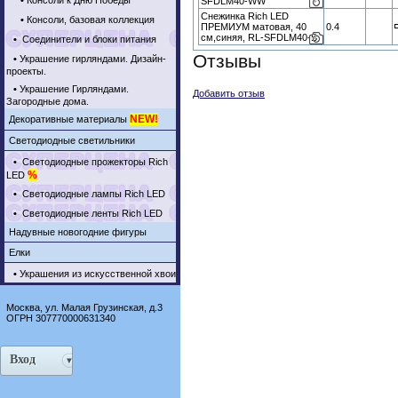
•
Консоли к Дню Победы
SFDLM40-WW
Снежинка Rich LED
•
Консоли, базовая коллекция
ПРЕМИУМ матовая, 40
0.4
см,синяя, RL-SFDLM40-B
•
Соединители и блоки питания
Отзывы
•
Украшение гирляндами. Дизайн-
проекты.
•
Украшение Гирляндами.
Добавить отзыв
Загородные дома.
NEW!
Декоративные материалы
Светодиодные светильники
•
Светодиодные прожекторы Rich
%
LED
•
Светодиодные лампы Rich LED
•
Светодиодные ленты Rich LED
Надувные новогодние фигуры
Елки
•
Украшения из искусственной хвои
Москва, ул. Малая Грузинская, д.3
ОГРН 307770000631340
Вход