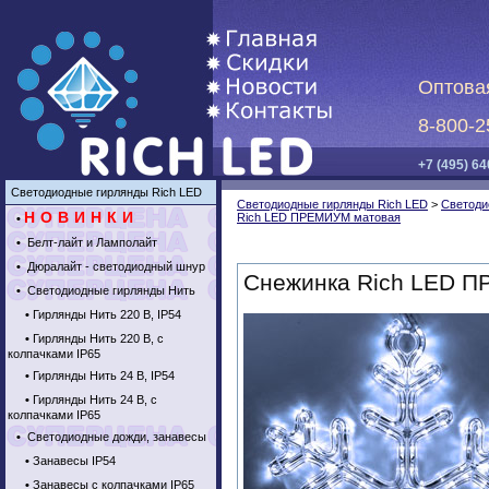
Оптова
8-800-2
+7 (495) 64
Светодиодные гирлянды Rich LED
Светодиодные гирлянды Rich LED
>
Светоди
НОВИНКИ
Rich LED ПРЕМИУМ матовая
•
•
Белт-лайт и Ламполайт
•
Дюралайт - светодиодный шнур
Снежинка Rich LED 
•
Светодиодные гирлянды Нить
•
Гирлянды Нить 220 В, IP54
•
Гирлянды Нить 220 В, с
колпачками IP65
•
Гирлянды Нить 24 В, IP54
•
Гирлянды Нить 24 В, с
колпачками IP65
•
Светодиодные дожди, занавесы
•
Занавесы IP54
•
Занавесы с колпачками IP65