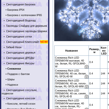
•
Светодиодная бахрома
•
Бахрома IP54
•
Бахрома с колпачками IP65
•
Светодиодный Водопад
•
Гирлянды Спайдер для деревьев
•
Светодиодные гирлянды Шарики
•
Светодиодные сетки
NEW!
•
Светодиодный Клипсолайт
•
Гибкий Неон
Кол-
Размер,
Название
во
м
•
Светодиодные деревья
LED
Снежинка Rich LED
•
Светодиодные ДРЕДЫ
ПРЕМИУМ матовая, 40
0.4
•
Светодиодные Фигуры
см, белая, RL-SFDLM40-
W
•
Снежинки
Снежинка Rich LED
ПРЕМИУМ, 40 см, белая,
0.4
144
•
Подарок с бантом
RL-SFDL40-W
•
Шары
Снежинка Rich LED
ПРЕМИУМ, 40 см, тепло-
0.4
144
•
Надписи
белая, RL-SFDL40-WW
•
Светодиодные сосульки,
Снежинка Rich LED
подвески
ПРЕМИУМ, 40 см, синяя,
0.4
144
RL-SFDL40-B
•
Светодиодные консоли
Снежинка Rich LED
ПРЕМИУМ матовая, 40
•
Консоли, летний сезон
0.4
см, тепло-белая, RL-