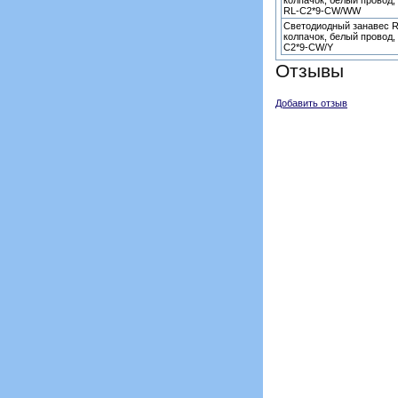
колпачок, белый провод,
RL-C2*9-CW/WW
Светодиодный занавес R
колпачок, белый провод,
C2*9-CW/Y
Отзывы
Добавить отзыв