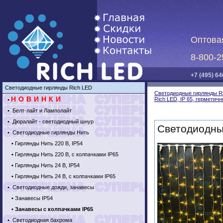
Оптова
8-800-2
+7 (495) 64
Светодиодные гирлянды Rich LED
Светодиодные гирлянды R
НОВИНКИ
Rich LED, IP 65, герметич
•
•
Белт-лайт и Ламполайт
•
Дюралайт - светодиодный шнур
Светодиодный
•
Светодиодные гирлянды Нить
•
Гирлянды Нить 220 В, IP54
•
Гирлянды Нить 220 В, с колпачками IP65
•
Гирлянды Нить 24 В, IP54
•
Гирлянды Нить 24 В, с колпачками IP65
•
Светодиодные дожди, занавесы
•
Занавесы IP54
•
Занавесы с колпачками IP65
•
Светодиодная бахрома