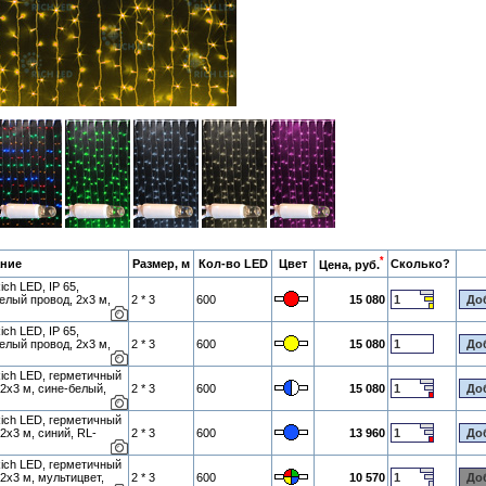
*
ние
Размер, м
Кол-во LED
Цвет
Сколько?
Цена, руб.
ch LED, IP 65,
елый провод, 2х3 м,
2 * 3
600
15 080
ch LED, IP 65,
елый провод, 2х3 м,
2 * 3
600
15 080
ich LED, герметичный
 2х3 м, сине-белый,
2 * 3
600
15 080
ich LED, герметичный
2х3 м, синий, RL-
2 * 3
600
13 960
ich LED, герметичный
2х3 м, мультицвет,
2 * 3
600
10 570