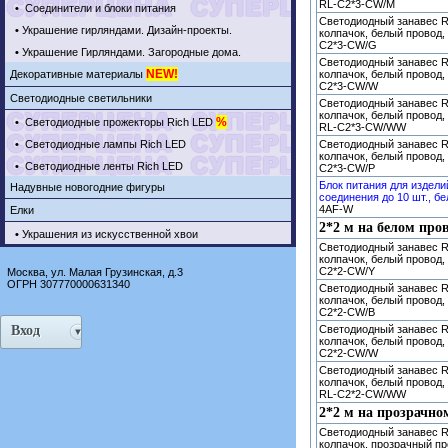
RL-C2*3-CW/M
•
Соединители и блоки питания
Светодиодный занавес R
•
Украшение гирляндами. Дизайн-проекты.
колпачок, белый провод, 
C2*3-CW/G
•
Украшение Гирляндами. Загородные дома.
Светодиодный занавес R
NEW!
Декоративные материалы
колпачок, белый провод, 
C2*3-CW/W
Светодиодные светильники
Светодиодный занавес R
колпачок, белый провод,
%
•
Светодиодные прожекторы Rich LED
RL-C2*3-CW/WW
•
Светодиодные лампы Rich LED
Светодиодный занавес R
колпачок, белый провод, 
•
Светодиодные ленты Rich LED
C2*3-CW/P
Блок питания для издели
Надувные новогодние фигуры
соединения до 10 шт., бе
4AF-W
Елки
2*2 м на белом пров
•
Украшения из искусственной хвои
Светодиодный занавес R
колпачок, белый провод,
C2*2-CW/Y
Москва, ул. Малая Грузинская, д.3
ОГРН 307770000631340
Светодиодный занавес R
колпачок, белый провод, 
C2*2-CW/B
Вход
Светодиодный занавес R
колпачок, белый провод, 
C2*2-CW/W
Светодиодный занавес R
колпачок, белый провод,
RL-C2*2-CW/WW
2*2 м на прозрачно
Светодиодный занавес R
колпачок, прозрачный пр