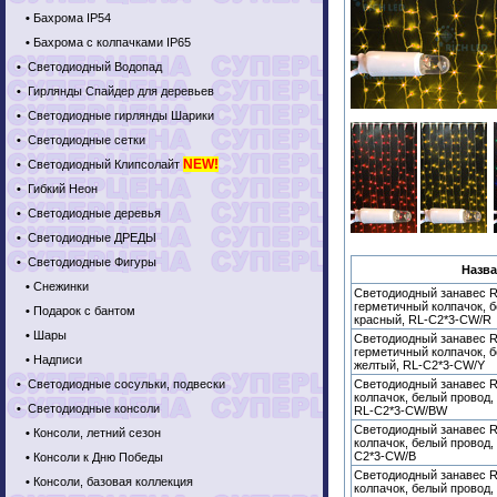
•
Бахрома IP54
•
Бахрома с колпачками IP65
•
Светодиодный Водопад
•
Гирлянды Спайдер для деревьев
•
Светодиодные гирлянды Шарики
•
Светодиодные сетки
NEW!
•
Светодиодный Клипсолайт
•
Гибкий Неон
•
Светодиодные деревья
•
Светодиодные ДРЕДЫ
•
Светодиодные Фигуры
Назва
•
Снежинки
Светодиодный занавес Ri
герметичный колпачок, б
•
Подарок с бантом
красный, RL-C2*3-CW/R
•
Шары
Светодиодный занавес Ri
герметичный колпачок, б
•
Надписи
желтый, RL-C2*3-CW/Y
•
Светодиодные сосульки, подвески
Светодиодный занавес R
колпачок, белый провод,
•
Светодиодные консоли
RL-C2*3-CW/BW
Светодиодный занавес R
•
Консоли, летний сезон
колпачок, белый провод, 
C2*3-CW/B
•
Консоли к Дню Победы
Светодиодный занавес R
•
Консоли, базовая коллекция
колпачок, белый провод, 