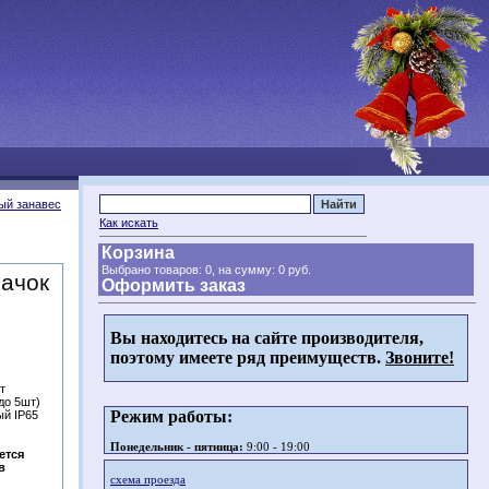
ый занавес
Как искать
Корзина
Выбрано товаров: 0, на сумму:
0 руб.
пачок
Оформить заказ
Вы находитесь на сайте производителя,
поэтому имеете ряд преимуществ.
Звоните!
т
 до 5шт)
Режим работы:
ый IP65
Понедельник - пятница:
9:00 - 19:00
ется
в
схема проезда