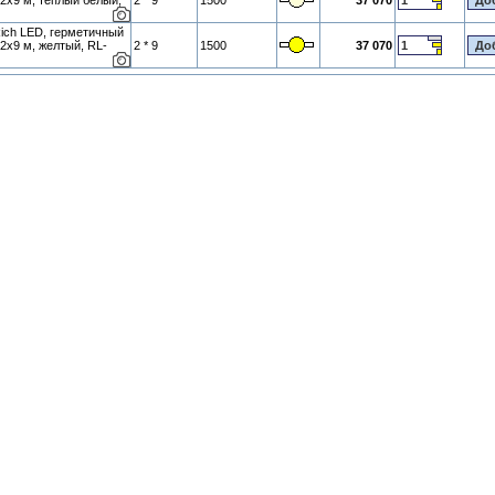
 2х9 м, теплый белый,
2 * 9
1500
37 070
ich LED, герметичный
 2х9 м, желтый, RL-
2 * 9
1500
37 070