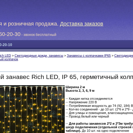
я и розничная продажа.
Доставка заказов
50-20-30
- звонок бесплатный
0-20-10
ich LED
>
Светодиодные дожди, занавесы
>
Занавесы с колпачками IP65
>
Светодиодн
ный колпачок
 занавес Rich LED, IP 65, герметичный кол
Ширина 2 м
Высота 2, 3, 6, 9 м
-- Каждая нитка отсоединяется
-- Напряжение 220 В
-- Потребляемая мощность до 74 (92, 184) В
-- Кол-во соединений - до 10 шт. (2*6 и 2*9 -
-- Для улицы и помещения, влагозащищенн
-- Провод белый или черный
--
Для работы занавесов 2*2 и 2*3м требу
шнур подключения (отдельной строкой 
таблице).
До 10 шт. на одно подключение