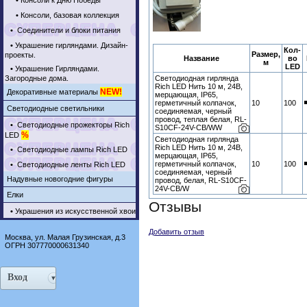
•
Консоли к Дню Победы
•
Консоли, базовая коллекция
•
Соединители и блоки питания
•
Украшение гирляндами. Дизайн-
Кол-
Размер,
проекты.
Название
во
м
LED
•
Украшение Гирляндами.
Загородные дома.
Светодиодная гирлянда
Rich LED Нить 10 м, 24В,
NEW!
Декоративные материалы
мерцающая, IP65,
герметичный колпачок,
10
100
Светодиодные светильники
соединяемая, черный
провод, теплая белая, RL-
•
Светодиодные прожекторы Rich
S10CF-24V-CB/WW
%
LED
Светодиодная гирлянда
Rich LED Нить 10 м, 24В,
•
Светодиодные лампы Rich LED
мерцающая, IP65,
герметичный колпачок,
10
100
•
Светодиодные ленты Rich LED
соединяемая, черный
Надувные новогодние фигуры
провод, белая, RL-S10CF-
24V-CB/W
Елки
Отзывы
•
Украшения из искусственной хвои
Добавить отзыв
Москва, ул. Малая Грузинская, д.3
ОГРН 307770000631340
Вход