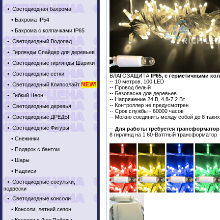
•
Светодиодная бахрома
•
Бахрома IP54
•
Бахрома с колпачками IP65
•
Светодиодный Водопад
•
Гирлянды Спайдер для деревьев
•
Светодиодные гирлянды Шарики
•
Светодиодные сетки
ВЛАГОЗАЩИТА
IP65, с герметичными ко
-- 10 метров, 100 LED
NEW!
•
Светодиодный Клипсолайт
-- Провод белый
-- Безопасна для деревьев
•
Гибкий Неон
-- Напряжение 24 В, 4.8-7.2 Вт
-- Контроллер не предусмотрен
•
Светодиодные деревья
-- Срок службы - 60000 часов
•
Светодиодные ДРЕДЫ
-- Можно соединить между собой до 8 таких
•
Светодиодные Фигуры
--
Для работы требуется трансформатор 
8 гирлянд на 1 60-Ваттный трансформатор
•
Снежинки
•
Подарок с бантом
•
Шары
•
Надписи
•
Светодиодные сосульки,
подвески
•
Светодиодные консоли
•
Консоли, летний сезон