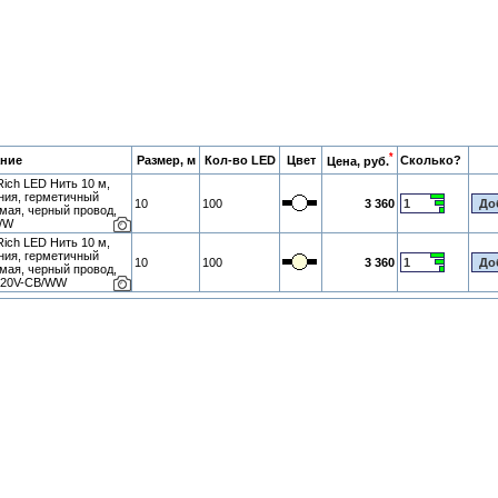
*
ние
Размер, м
Кол-во LED
Цвет
Сколько?
Цена, руб.
ich LED Нить 10 м,
ния, герметичный
10
100
3 360
емая, черный провод,
B/W
ich LED Нить 10 м,
ния, герметичный
10
100
3 360
емая, черный провод,
-220V-CB/WW