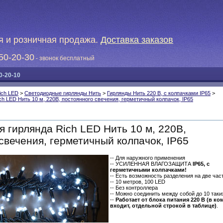
я и розничная продажа.
Доставка заказов
50-20-30
- звонок бесплатный
0-20-10
ich LED
>
Светодиодные гирлянды Нить
>
Гирлянды Нить 220 В, с колпачками IP65
>
h LED Нить 10 м, 220В, постоянного свечения, герметичный колпачок, IP65
 гирлянда Rich LED Нить 10 м, 220В,
свечения, герметичный колпачок, IP65
-- Для наружного применения
-- УСИЛЕННАЯ ВЛАГОЗАЩИТА
IP65, с
герметичными колпачками!
-- Есть возможность разделения на две част
-- 10 метров, 100 LED
-- Без контроллера
-- Можно соединить между собой до 10 таки
--
Работает от блока питания 220 В (в ко
входит, отдельной строкой в таблице)
.