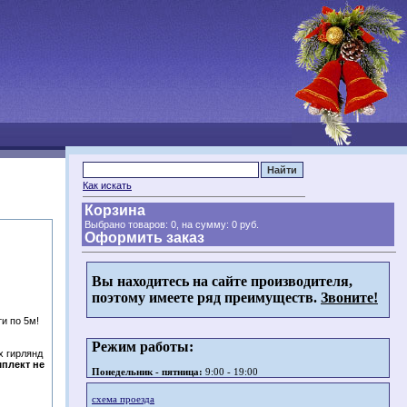
Как искать
Корзина
Выбрано товаров: 0, на сумму:
0 руб.
Оформить заказ
Вы находитесь на сайте производителя,
поэтому имеете ряд преимуществ.
Звоните!
и по 5м!
Режим работы:
х гирлянд
мплект не
Понедельник - пятница:
9:00 - 19:00
схема проезда