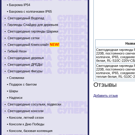
•
Бахрома IP54
•
Бахрома с колпачками IP65
•
Светодиодный Водопад
•
Гирлянды Спайдер для деревьев
•
Светодиодные гирлянды Шарики
•
Светодиодные сетки
Назва
NEW!
•
Светодиодный Клипсолайт
Светодиодная гирлянда R
•
Гибкий Неон
220В, постоянного свече
колпачок, IP65, соединя
•
Светодиодные деревья
белая, RL-S10C-220V-C
•
Светодиодные ДРЕДЫ
Светодиодная гирлянда R
220В, постоянного свече
•
Светодиодные Фигуры
колпачок, IP65, соединя
теплая белая, RL-S10C
•
Снежинки
Отзывы
•
Подарок с бантом
•
Шары
Добавить отзыв
•
Надписи
•
Светодиодные сосульки, подвески
•
Светодиодные консоли
•
Консоли, летний сезон
•
Консоли к Дню Победы
•
Консоли, базовая коллекция