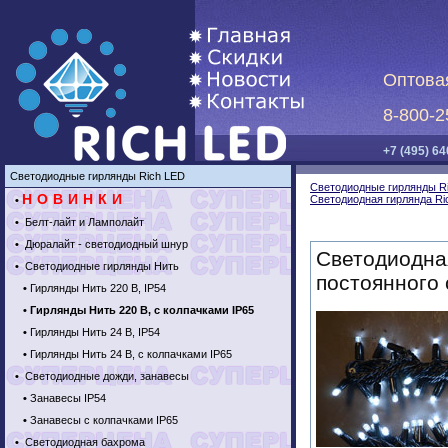
Оптова
8-800-2
+7 (495) 64
Светодиодные гирлянды Rich LED
Светодиодные гирлянды R
НОВИНКИ
Светодиодная гирлянда Ric
•
•
Белт-лайт и Ламполайт
•
Дюралайт - светодиодный шнур
Светодиодная
•
Светодиодные гирлянды Нить
постоянного 
•
Гирлянды Нить 220 В, IP54
•
Гирлянды Нить 220 В, с колпачками IP65
•
Гирлянды Нить 24 В, IP54
•
Гирлянды Нить 24 В, с колпачками IP65
•
Светодиодные дожди, занавесы
•
Занавесы IP54
•
Занавесы с колпачками IP65
•
Светодиодная бахрома