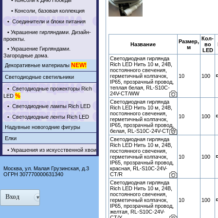
•
Консоли к Дню Победы
•
Консоли, базовая коллекция
•
Соединители и блоки питания
•
Украшение гирляндами. Дизайн-
Кол-
проекты.
Размер,
Название
во
м
•
Украшение Гирляндами.
LED
Загородные дома.
Светодиодная гирлянда
Rich LED Нить 10 м, 24В,
NEW!
Декоративные материалы
постоянного свечения,
герметичный колпачок,
10
100
Светодиодные светильники
IP65, прозрачный провод,
теплая белая, RL-S10C-
•
Светодиодные прожекторы Rich
24V-CT/WW
%
LED
Светодиодная гирлянда
•
Светодиодные лампы Rich LED
Rich LED Нить 10 м, 24В,
постоянного свечения,
10
100
•
Светодиодные ленты Rich LED
герметичный колпачок,
IP65, прозрачный провод,
Надувные новогодние фигуры
белая, RL-S10C-24V-CT/W
Елки
Светодиодная гирлянда
Rich LED Нить 10 м, 24В,
•
Украшения из искусственной хвои
постоянного свечения,
герметичный колпачок,
10
100
IP65, прозрачный провод,
Москва, ул. Малая Грузинская, д.3
красная, RL-S10C-24V-
ОГРН 307770000631340
CT/R
Светодиодная гирлянда
Rich LED Нить 10 м, 24В,
постоянного свечения,
Вход
герметичный колпачок,
10
100
IP65, прозрачный провод,
желтая, RL-S10C-24V-
CT/Y