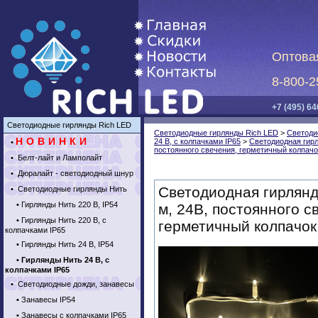
Оптова
8-800-2
+7 (495) 64
Светодиодные гирлянды Rich LED
Светодиодные гирлянды Rich LED
>
Светоди
НОВИНКИ
24 В, с колпачками IP65
>
Светодиодная гирл
•
постоянного свечения, герметичный колпачок
•
Белт-лайт и Ламполайт
•
Дюралайт - светодиодный шнур
Светодиодная гирлянд
•
Светодиодные гирлянды Нить
•
Гирлянды Нить 220 В, IP54
м, 24В, постоянного с
•
Гирлянды Нить 220 В, с
герметичный колпачок
колпачками IP65
•
Гирлянды Нить 24 В, IP54
•
Гирлянды Нить 24 В, с
колпачками IP65
•
Светодиодные дожди, занавесы
•
Занавесы IP54
•
Занавесы с колпачками IP65