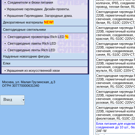
•
Соединители и блоки питания
колпачок, IP65, соединя
провод, теплая белая, 
•
Украшение гирляндами. Дизайн-проекты.
Светодиодная гирлянда R
220В, герметичный колпа
•
Украшение Гирляндами. Загородные дома.
свечения, соединяемая,
NEW!
Декоративные материалы
белая, RL-S10C-220V-C
Светодиодная гирлянда R
Светодиодные светильники
220В, герметичный колпа
свечения, соединяемая,
%
•
Светодиодные прожекторы Rich LED
красная, RL-S10C-220V-
•
Светодиодные лампы Rich LED
Светодиодная гирлянда R
220В, герметичный колпа
•
Светодиодные ленты Rich LED
свечения, соединяемая,
синяя, RL-S10C-220V-CT
Надувные новогодние фигуры
Светодиодная гирлянда R
Елки
220В, герметичный колпа
свечения, соединяемая,
•
Украшения из искусственной хвои
мульти, RL-S10C-220V-C
Светодиодная гирлянда R
220В, герметичный колпа
Москва, ул. Малая Грузинская, д.3
свечения, соединяемая,
ОГРН 307770000631340
зеленая, RL-S10C-220V-
Светодиодная гирлянда R
220В, герметичный колпа
свечения, соединяемая,
Вход
розовая, RL-S10C-220V-
Светодиодная гирлянда R
220В, герметичный колпа
свечения, соединяемая,
фиолетовая, RL-S10C-22
Блок питания для издели
соединения до 10 шт., бе
2AF-W