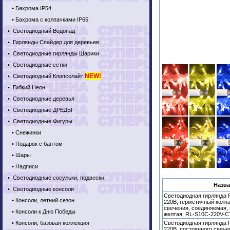
•
Бахрома IP54
•
Бахрома с колпачками IP65
•
Светодиодный Водопад
•
Гирлянды Спайдер для деревьев
•
Светодиодные гирлянды Шарики
•
Светодиодные сетки
NEW!
•
Светодиодный Клипсолайт
•
Гибкий Неон
•
Светодиодные деревья
•
Светодиодные ДРЕДЫ
•
Светодиодные Фигуры
•
Снежинки
•
Подарок с бантом
•
Шары
•
Надписи
•
Светодиодные сосульки, подвески
Назва
•
Светодиодные консоли
Светодиодная гирлянда R
•
Консоли, летний сезон
220В, герметичный колпа
свечения, соединяемая,
•
Консоли к Дню Победы
желтая, RL-S10C-220V-C
•
Консоли, базовая коллекция
Светодиодная гирлянда R
220В, постоянного свече