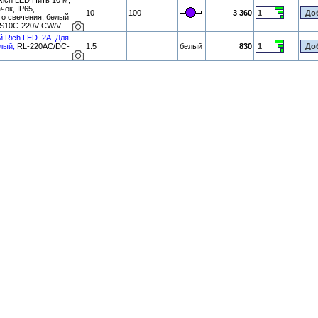
ich LED Нить 10 м,
чок, IP65,
10
100
3 360
го свечения, белый
-S10C-220V-CW/V
й Rich LED. 2А. Для
лый,
RL-220AC/DC-
1.5
белый
830