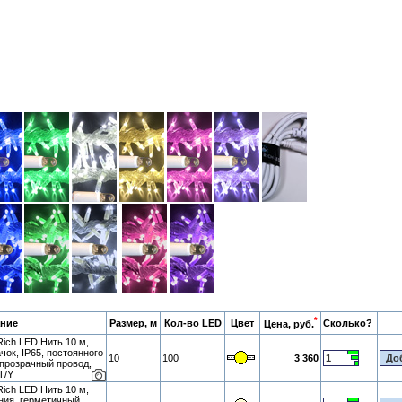
*
ние
Размер, м
Кол-во LED
Цвет
Сколько?
Цена, руб.
ich LED Нить 10 м,
чок, IP65, постоянного
10
100
3 360
 прозрачный провод,
T/Y
ich LED Нить 10 м,
ния, герметичный