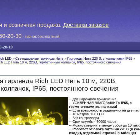
я и розничная продажа.
Доставка заказов
50-20-30
- звонок бесплатный
0-20-10
ich LED
>
Светодиодные гирлянды Нить
>
Гирлянды Нить 220 В, с колпачками IP65
>
h LED Нить 10 м, 220В, герметичный колпачок, IP65, постоянного свечения
 гирлянда Rich LED Нить 10 м, 220В,
колпачок, IP65, постоянного свечения
-- Для наружного применения
-- УСИЛЕННАЯ ВЛАГОЗАЩИТА
IP65, с
герметичными колпачками!
-- Есть возможность разделения на две част
-- 10 метров, 100 LED
-- Без контроллера
-- Срок службы - 60000 часов
-- Можно соединить между собой до 10 таки
--
Работает от блока питания 220 В (в ко
входит, отдельной строкой в таблице)
.