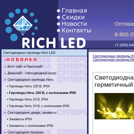
Оптова
8-800-2
+7 (495) 64
Светодиодные гирлянды Rich LED
Светодиодные гирлянды R
НОВИНКИ
Светодиодная гирлянда Ric
•
•
Белт-лайт и Ламполайт
•
Дюралайт - светодиодный шнур
Светодиодная
•
Светодиодные гирлянды Нить
герметичный 
•
Гирлянды Нить 220 В, IP54
•
Гирлянды Нить 220 В, с колпачками IP65
•
Гирлянды Нить 24 В, IP54
•
Гирлянды Нить 24 В, с колпачками IP65
•
Светодиодные дожди, занавесы
•
Занавесы IP54
•
Занавесы с колпачками IP65
•
Светодиодная бахрома