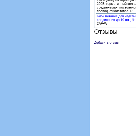
Светодиодная гирлянда R
220В, герметичный колпа
соединяемая, постоянно
провод, фиолетовая, RL
Блок питания для издели
соединения до 10 шт., бе
2AF-W
Отзывы
Добавить отзыв