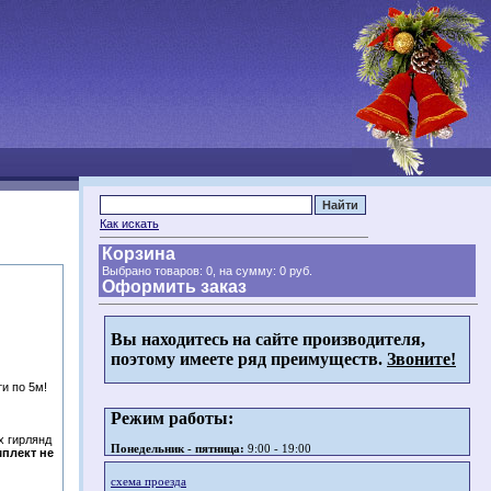
Как искать
Корзина
Выбрано товаров: 0, на сумму:
0 руб.
Оформить заказ
Вы находитесь на сайте производителя,
поэтому имеете ряд преимуществ.
Звоните!
и по 5м!
Режим работы:
х гирлянд
Понедельник - пятница:
9:00 - 19:00
мплект не
схема проезда