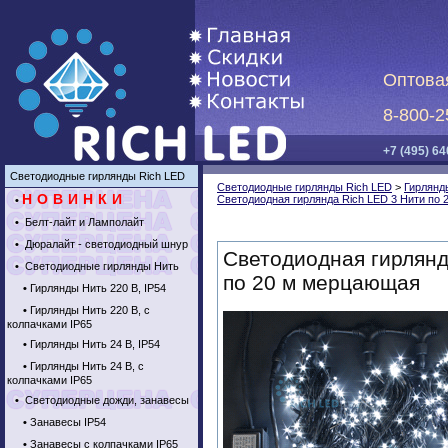
Оптова
8-800-2
+7 (495) 64
Светодиодные гирлянды Rich LED
Светодиодные гирлянды Rich LED
>
Гирлянд
НОВИНКИ
Светодиодная гирлянда Rich LED 3 Нити по
•
•
Белт-лайт и Ламполайт
•
Дюралайт - светодиодный шнур
Светодиодная гирлянд
•
Светодиодные гирлянды Нить
по 20 м мерцающая
•
Гирлянды Нить 220 В, IP54
•
Гирлянды Нить 220 В, с
колпачками IP65
•
Гирлянды Нить 24 В, IP54
•
Гирлянды Нить 24 В, с
колпачками IP65
•
Светодиодные дожди, занавесы
•
Занавесы IP54
•
Занавесы с колпачками IP65