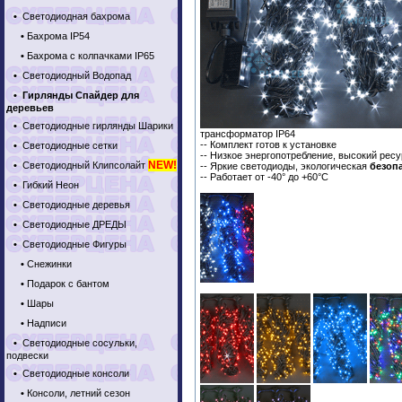
•
Светодиодная бахрома
•
Бахрома IP54
•
Бахрома с колпачками IP65
•
Светодиодный Водопад
•
Гирлянды Спайдер для
деревьев
•
Светодиодные гирлянды Шарики
трансформатор IP64
-- Комплект готов к установке
•
Светодиодные сетки
-- Низкое энергопотребление, высокий рес
NEW!
•
Светодиодный Клипсолайт
-- Яркие светодиоды, экологическая
безоп
-- Работает от -40° до +60°C
•
Гибкий Неон
•
Светодиодные деревья
•
Светодиодные ДРЕДЫ
•
Светодиодные Фигуры
•
Снежинки
•
Подарок с бантом
•
Шары
•
Надписи
•
Светодиодные сосульки,
подвески
•
Светодиодные консоли
•
Консоли, летний сезон