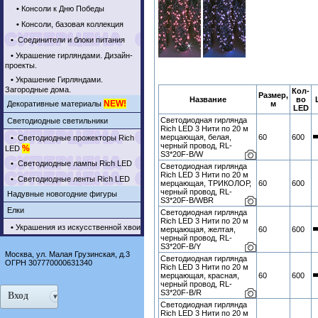
•
Консоли к Дню Победы
•
Консоли, базовая коллекция
•
Соединители и блоки питания
•
Украшение гирляндами. Дизайн-
проекты.
•
Украшение Гирляндами.
Загородные дома.
Кол-
Размер,
Название
во
NEW!
Декоративные материалы
м
LED
Светодиодная гирлянда
Светодиодные светильники
Rich LED 3 Нити по 20 м
мерцающая, белая,
60
600
•
Светодиодные прожекторы Rich
черный провод, RL-
%
LED
S3*20F-B/W
•
Светодиодные лампы Rich LED
Светодиодная гирлянда
Rich LED 3 Нити по 20 м
•
Светодиодные ленты Rich LED
мерцающая, ТРИКОЛОР,
60
600
черный провод, RL-
Надувные новогодние фигуры
S3*20F-B/WBR
Елки
Светодиодная гирлянда
Rich LED 3 Нити по 20 м
•
Украшения из искусственной хвои
мерцающая, желтая,
60
600
черный провод, RL-
S3*20F-B/Y
Москва, ул. Малая Грузинская, д.3
Светодиодная гирлянда
ОГРН 307770000631340
Rich LED 3 Нити по 20 м
мерцающая, красная,
60
600
черный провод, RL-
S3*20F-B/R
Вход
Светодиодная гирлянда
Rich LED 3 Нити по 20 м