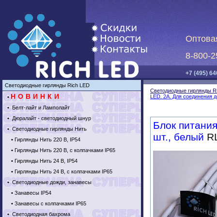
Оптова
8-800-2
+7 (495) 64
Светодиодные гирлянды Rich LED
Светодиодные гирлянды R
НОВИНКИ
LED. 2А. Для соединения д
•
•
Белт-лайт и Ламполайт
•
Дюралайт - светодиодный шнур
Блок питания
•
Светодиодные гирлянды Нить
шт., белый
RL
•
Гирлянды Нить 220 В, IP54
•
Гирлянды Нить 220 В, с колпачками IP65
•
Гирлянды Нить 24 В, IP54
•
Гирлянды Нить 24 В, с колпачками IP65
•
Светодиодные дожди, занавесы
•
Занавесы IP54
•
Занавесы с колпачками IP65
•
Светодиодная бахрома