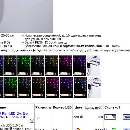
: 20-50 см
-- Количество соединений: до 10 одинаковых гирлянд
-- Для улицы и помещения
ть 8 Вт
-- Белый РЕЗИНОВЫЙ провод
 - 10 см
-- Влагозащищенная
IP65 с герметичным колпачком
, -40...+60°C
я шнур подключения (отдельной строкой в таблице)
. До 10 шт. на одно подключени
*
ние
Размер, м
Кол-во LED
Цвет
Сколько?
Цена, руб.
й Rich LED. 2А. Для
елый
RL-220AC/DC-
1,5
белый
830
ch LED 3х0.5 м,
новый провод, IP65,