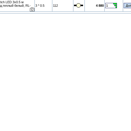
ich LED 3х0.5 м
д,теплый белый, RL-
3 * 0.5
112
4 880