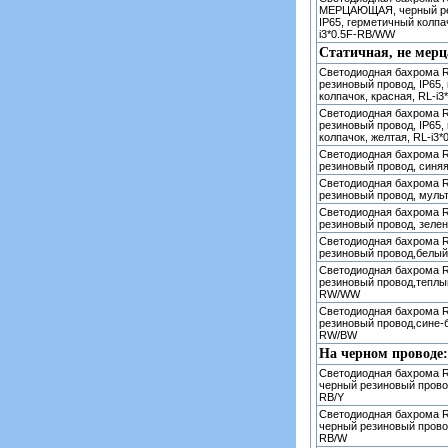
МЕРЦАЮЩАЯ, черный ре
IP65, герметичный колпа
i3*0.5F-RB/WW
Статичная, не мерц
Светодиодная бахрома R
резиновый провод, IP65,
колпачок, красная, RL-i3
Светодиодная бахрома R
резиновый провод, IP65,
колпачок, желтая, RL-i3*
Светодиодная бахрома R
резиновый провод, синяя
Светодиодная бахрома R
резиновый провод, мульт
Светодиодная бахрома R
резиновый провод, зелен
Светодиодная бахрома R
резиновый провод,белый
Светодиодная бахрома R
резиновый провод,теплый
RW/WW
Светодиодная бахрома R
резиновый провод,сине-б
RW/BW
На черном проводе:
Светодиодная бахрома R
черный резиновый провод
RB/Y
Светодиодная бахрома R
черный резиновый провод
RB/W