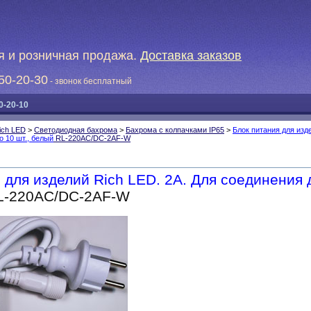
я и розничная продажа.
Доставка заказов
50-20-30
- звонок бесплатный
0-20-10
ich LED
>
Светодиодная бахрома
>
Бахрома с колпачками IP65
>
Блок питания для изд
о 10 шт., белый
RL-220AC/DC-2AF-W
 для изделий Rich LED. 2А. Для соединения 
-220AC/DC-2AF-W