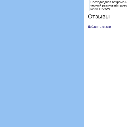
Светодиодная бахрома R
черный резиновый прово
i3*0.5-RB/WW
Отзывы
Добавить отзыв