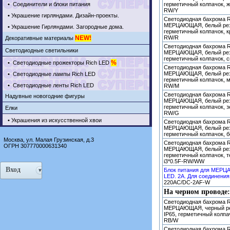
•
Соединители и блоки питания
герметичный колпачок, же
RW/Y
•
Украшение гирляндами. Дизайн-проекты.
Светодиодная бахрома Ri
МЕРЦАЮЩАЯ, белый рези
•
Украшение Гирляндами. Загородные дома.
герметичный колпачок, кр
NEW!
RW/R
Декоративные материалы
Светодиодная бахрома Ri
Светодиодные светильники
МЕРЦАЮЩАЯ, белый рези
герметичный колпачок, с
%
•
Светодиодные прожекторы Rich LED
Светодиодная бахрома Ri
МЕРЦАЮЩАЯ, белый рези
•
Светодиодные лампы Rich LED
герметичный колпачок, му
•
Светодиодные ленты Rich LED
RW/M
Светодиодная бахрома Ri
Надувные новогодние фигуры
МЕРЦАЮЩАЯ, белый рези
герметичный колпачок, зе
Елки
RW/G
•
Украшения из искусственной хвои
Светодиодная бахрома Ri
МЕРЦАЮЩАЯ, белый рези
герметичный колпачок, б
Москва, ул. Малая Грузинская, д.3
Светодиодная бахрома Ri
ОГРН 307770000631340
МЕРЦАЮЩАЯ, белый рези
герметичный колпачок, т
i3*0.5F-RW/WW
Вход
Блок питания для МЕРЦ
LED. 2А. Для соединения 
220AC/DC-2AF-W
На черном проводе:
Светодиодная бахрома Ri
МЕРЦАЮЩАЯ, черный ре
IP65, герметичный колпач
RB/W
Светодиодная бахрома Ri