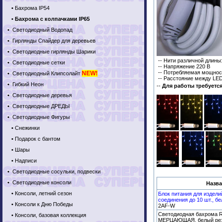
•
Бахрома IP54
•
Бахрома с колпачками IP65
•
Светодиодный Водопад
•
Гирлянды Спайдер для деревьев
•
Светодиодные гирлянды Шарики
-- Нити различной длины
•
Светодиодные сетки
-- Напряжение 220 В
-- Потребляемая мощнос
NEW!
•
Светодиодный Клипсолайт
-- Расстояние между LED
•
Гибкий Неон
--
Для работы требуетс
•
Светодиодные деревья
•
Светодиодные ДРЕДЫ
•
Светодиодные Фигуры
•
Снежинки
•
Подарок с бантом
•
Шары
•
Надписи
•
Светодиодные сосульки, подвески
•
Светодиодные консоли
Назва
•
Консоли, летний сезон
Блок питания для издели
соединения до 10 шт., б
•
Консоли к Дню Победы
2AF-W
Светодиодная бахрома Ri
•
Консоли, базовая коллекция
МЕРЦАЮЩАЯ, белый рези