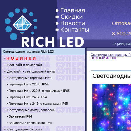
Оптова
8-800-2
+7 (495) 64
Светодиодные гирлянды Rich LED
Светодиодные гирлянды R
НОВИНКИ
ПОЛНЫЙ ФЛЭШ
•
•
Белт-лайт и Ламполайт
•
Дюралайт - светодиодный шнур
Светодиодны
•
Светодиодные гирлянды Нить
•
Гирлянды Нить 220 В, IP54
•
Гирлянды Нить 220 В, с колпачками IP65
•
Гирлянды Нить 24 В, IP54
•
Гирлянды Нить 24 В, с колпачками IP65
•
Светодиодные дожди, занавесы
•
Занавесы IP54
•
Занавесы с колпачками IP65
•
Светодиодная бахрома