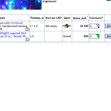
отдельно!
*
ние
Размер, м
Кол-во LED
Цвет
Сколько?
Цена, руб.
Rich LED
ПОЛНЫЙ
й, прозрачный провод,
2 * 1.5
300 мерц.
10 430
/M
АЮЩИХ изделий Rich
до 10 шт., белый,
RL-
1,5
белый
830