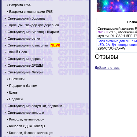
•
Бахрома IP54
•
Бахрома с колпачками IP65
•
Светодиодный Водопад
Назва
•
Гирлянды Спайдер для деревьев
Светодиодный занавес 
•
Светодиодные гирлянды Шарики
ФЛЭШ
2*1.5, облегченны
мульти, RL-CS2*1.5FF-T
•
Светодиодные сетки
Блок питания для МЕРЦ
LED. 2А. Для соединения 
NEW!
•
Светодиодный Клипсолайт
220AC/DC-2AF-W
•
Гибкий Неон
Отзывы
•
Светодиодные деревья
•
Светодиодные ДРЕДЫ
Добавить отзыв
•
Светодиодные Фигуры
•
Снежинки
•
Подарок с бантом
•
Шары
•
Надписи
•
Светодиодные сосульки, подвески
•
Светодиодные консоли
•
Консоли, летний сезон
•
Консоли к Дню Победы
•
Консоли, базовая коллекция