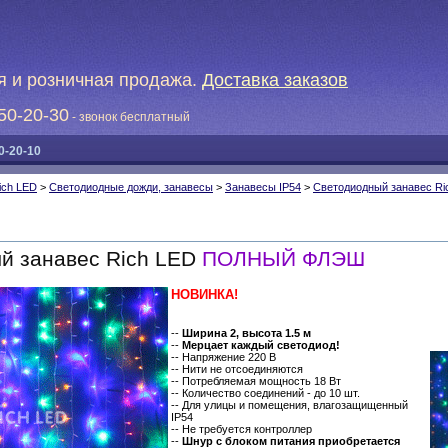
я и розничная продажа.
Доставка заказов
50-20-30
- звонок бесплатный
0-20-10
ich LED
>
Светодиодные дожди, занавесы
>
Занавесы IP54
>
Светодиодный занавес Ri
й занавес Rich LED
ПОЛНЫЙ ФЛЭШ
НОВИНКА!
--
Ширина 2, высота 1.5 м
--
Мерцает каждый светодиод!
-- Напряжение 220 В
-- Нити не отсоединяются
-- Потребляемая мощность 18 Вт
-- Количество соединений - до 10 шт.
-- Для улицы и помещения, влагозащищенный
IP54
-- Не требуется контроллер
--
Шнур с блоком питания приобретается