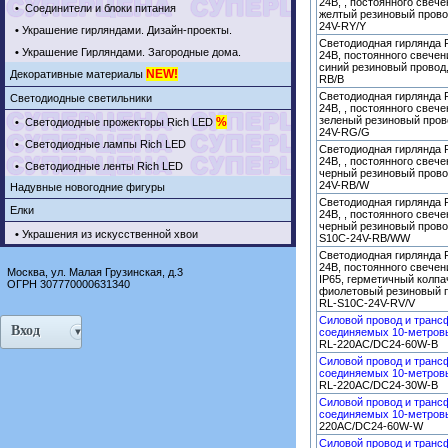
24В, , постоянного свеч
•
Соединители и блоки питания
желтый резиновый прово
24V-RY/Y
•
Украшение гирляндами. Дизайн-проекты.
Светодиодная гирлянда R
•
Украшение Гирляндами. Загородные дома.
24В, постоянного свечен
синий резиновый провод,
NEW!
Декоративные материалы
RB/B
Светодиодная гирлянда R
Светодиодные светильники
24В, , постоянного свеч
зеленый резиновый пров
%
•
Светодиодные прожекторы Rich LED
24V-RG/G
•
Светодиодные лампы Rich LED
Светодиодная гирлянда R
24В, , постоянного свеч
•
Светодиодные ленты Rich LED
черный резиновый прово
24V-RB/W
Надувные новогодние фигуры
Светодиодная гирлянда R
Елки
24В, , постоянного свеч
черный резиновый провод
•
Украшения из искусственной хвои
S10C-24V-RB/WW
Светодиодная гирлянда R
24В, постоянного свечен
Москва, ул. Малая Грузинская, д.3
IP65, герметичный колпа
ОГРН 307770000631340
фиолетовый резиновый п
RL-S10C-24V-RV/V
Силовой провод и транс
Вход
соединяемых 10-метровы
RL-220AC/DC24-60W-B
Силовой провод и транс
соединяемых 10-метровы
RL-220AC/DC24-30W-B
Силовой провод и транс
соединяемых 10-метровы
220AC/DC24-60W-W
Силовой провод и транс