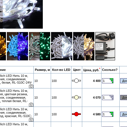
*
ние
Размер, м
Кол-во LED
Цвет
Сколько?
Цена, руб.
ich LED Нить 10 м,
ения, соединяемая,
10
100
4 400
, белая, RL-S10C-24V-
ich LED Нить 10 м,
ия, цветная резина,
чок, соединяемая,
10
100
4 070
 теплая белая, RL-
ich LED Нить 10 м,
ения, соединяемая,
10
100
4 580
од, красная, RL-S10C-
ich LED Нить 10 м,