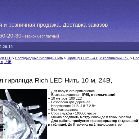
я и розничная продажа.
Доставка заказов
50-20-30
- звонок бесплатный
0-20-10
ich LED
>
Светодиодные гирлянды Нить
>
Гирлянды Нить 24 В, с колпачками IP65
>
Све
 м, 24В,
 гирлянда Rich LED Нить 10 м, 24В,
-- Для наружного применения
-- Влагозащищенная,
IP65, с колпачками!
-- 10 метров, 100 LED
-- Безопасна для деревьев
-- Напряжение 24 В, 4.8-7.2 Вт
-- Без контроллера
-- Срок службы - 100000 часов
-- Можно соединить между собой до 8 таких гирлянд
--
Для работы требуется трансформатор (отдельной
в таблице)
. До 8 гирлянд на 1 трансформатор