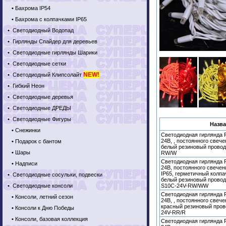
•
Бахрома IP54
•
Бахрома с колпачками IP65
•
Светодиодный Водопад
•
Гирлянды Спайдер для деревьев
•
Светодиодные гирлянды Шарики
•
Светодиодные сетки
NEW!
•
Светодиодный Клипсолайт
•
Гибкий Неон
•
Светодиодные деревья
•
Светодиодные ДРЕДЫ
•
Светодиодные Фигуры
Назва
•
Снежинки
Светодиодная гирлянда R
24В, , постоянного свеч
•
Подарок с бантом
белый резиновый провод
•
Шары
RW/W
Светодиодная гирлянда R
•
Надписи
24В, постоянного свечен
IP65, герметичный колпа
•
Светодиодные сосульки, подвески
белый резиновый провод,
•
Светодиодные консоли
S10C-24V-RW/WW
Светодиодная гирлянда R
•
Консоли, летний сезон
24В, , постоянного свеч
красный резиновый пров
•
Консоли к Дню Победы
24V-RR/R
•
Консоли, базовая коллекция
Светодиодная гирлянда R