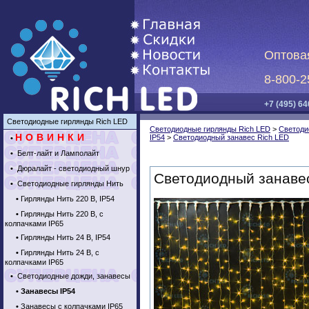
Оптова
8-800-2
+7 (495) 64
Светодиодные гирлянды Rich LED
Светодиодные гирлянды Rich LED
>
Светоди
НОВИНКИ
IP54
>
Светодиодный занавес Rich LED
•
•
Белт-лайт и Ламполайт
•
Дюралайт - светодиодный шнур
Светодиодный занаве
•
Светодиодные гирлянды Нить
•
Гирлянды Нить 220 В, IP54
•
Гирлянды Нить 220 В, с
колпачками IP65
•
Гирлянды Нить 24 В, IP54
•
Гирлянды Нить 24 В, с
колпачками IP65
•
Светодиодные дожди, занавесы
•
Занавесы IP54
•
Занавесы с колпачками IP65