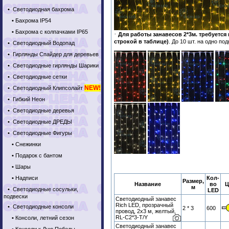
•
Светодиодная бахрома
•
Бахрома IP54
•
Бахрома с колпачками IP65
·
Для работы занавесов 2*3м. требуетс
строкой в таблице)
. До 10 шт. на одно по
•
Светодиодный Водопад
•
Гирлянды Спайдер для деревьев
•
Светодиодные гирлянды Шарики
•
Светодиодные сетки
NEW!
•
Светодиодный Клипсолайт
•
Гибкий Неон
•
Светодиодные деревья
•
Светодиодные ДРЕДЫ
•
Светодиодные Фигуры
•
Снежинки
•
Подарок с бантом
•
Шары
•
Надписи
Кол-
Размер,
Название
во
Ц
м
•
Светодиодные сосульки,
LED
подвески
Светодиодный занавес
Rich LED, прозрачный
•
Светодиодные консоли
2 * 3
600
провод, 2х3 м, желтый,
RL-C2*3-T/Y
•
Консоли, летний сезон
Светодиодный занавес