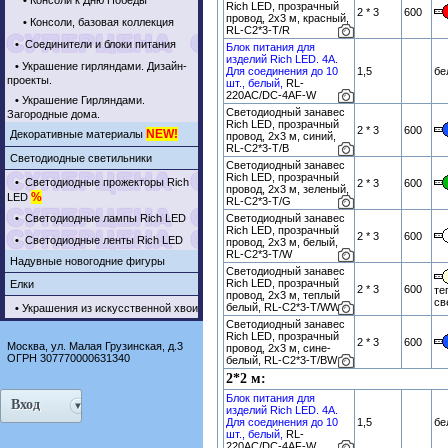
•
Консоли к Дню Победы
Rich LED, прозрачный
2 * 3
600
провод, 2х3 м, красный,
•
Консоли, базовая коллекция
RL-C2*3-T/R
•
Соединители и блоки питания
Блок питания для
изделий Rich LED. 4А.
•
Украшение гирляндами. Дизайн-
Для соединения до 10
1,5
бе
проекты.
шт., белый,
RL-
220AC/DC-4AF-W
•
Украшение Гирляндами.
Светодиодный занавес
Загородные дома.
Rich LED, прозрачный
2 * 3
600
NEW!
Декоративные материалы
провод, 2х3 м, синий,
RL-C2*3-T/B
Светодиодные светильники
Светодиодный занавес
Rich LED, прозрачный
•
Светодиодные прожекторы Rich
2 * 3
600
провод, 2х3 м, зеленый,
%
LED
RL-C2*3-T/G
•
Светодиодные лампы Rich LED
Светодиодный занавес
Rich LED, прозрачный
2 * 3
600
•
Светодиодные ленты Rich LED
провод, 2х3 м, белый,
RL-C2*3-T/W
Надувные новогодние фигуры
Светодиодный занавес
Rich LED, прозрачный
Елки
2 * 3
600
те
провод, 2х3 м, теплый
св
белый, RL-C2*3-T/WW
•
Украшения из искусственной хвои
Светодиодный занавес
Rich LED, прозрачный
2 * 3
600
Москва, ул. Малая Грузинская, д.3
провод, 2х3 м, сине-
ОГРН 307770000631340
белый, RL-C2*3-T/BW
2*2 м:
Блок питания для
Вход
изделий Rich LED. 4А.
Для соединения до 10
1,5
бе
шт., белый,
RL-
220AC/DC-4AF-W